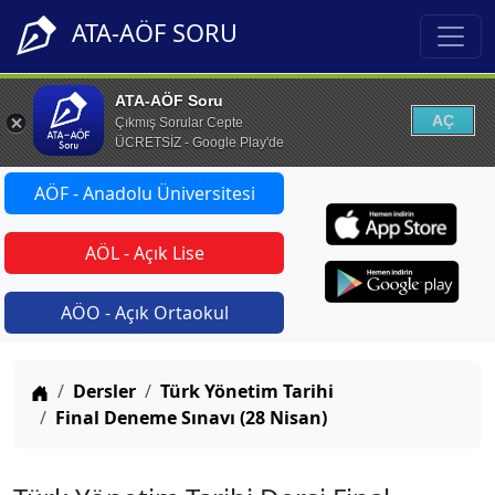
ATA-AÖF SORU
ATA-AÖF Soru
AÇ
Çıkmış Sorular Cepte
ÜCRETSİZ - Google Play'de
AÖF - Anadolu Üniversitesi
AÖL - Açık Lise
AÖO - Açık Ortaokul
Anasayfa
Dersler
Türk Yönetim Tarihi
Final Deneme Sınavı (28 Nisan)