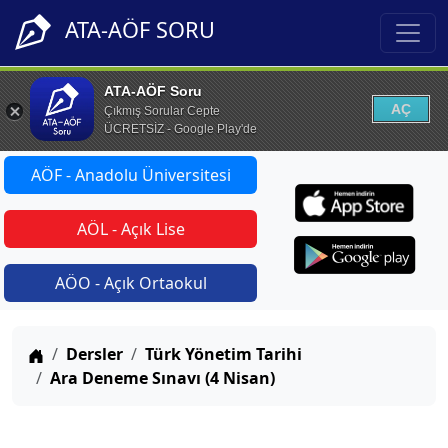
ATA-AÖF SORU
ATA-AÖF Soru
AÇ
Çıkmış Sorular Cepte
ÜCRETSİZ - Google Play'de
AÖF - Anadolu Üniversitesi
AÖL - Açık Lise
AÖO - Açık Ortaokul
Anasayfa
Dersler
Türk Yönetim Tarihi
Ara Deneme Sınavı (4 Nisan)