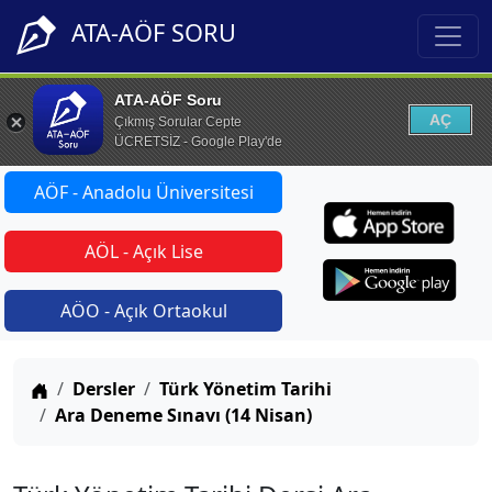
ATA-AÖF SORU
ATA-AÖF Soru
AÇ
Çıkmış Sorular Cepte
ÜCRETSİZ - Google Play'de
AÖF - Anadolu Üniversitesi
AÖL - Açık Lise
AÖO - Açık Ortaokul
Anasayfa
Dersler
Türk Yönetim Tarihi
Ara Deneme Sınavı (14 Nisan)