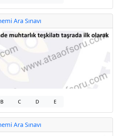
emi Ara Sınavı
B
C
D
E
emi Ara Sınavı