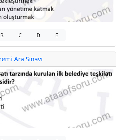
B
C
D
E
emi Ara Sınavı