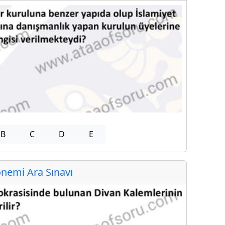
B
C
D
E
nemi Ara Sınavı