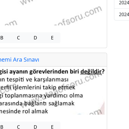
2024
2024
B
C
D
E
emi Ara Sınavı
B
C
D
E