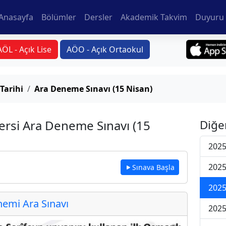
Anasayfa
Bölümler
Dersler
Akademik Takvim
Duyuru 
AÖL - Açık Lise
AÖO - Açık Ortaokul
Tarihi
Ara Deneme Sınavı (15 Nisan)
ersi Ara Deneme Sınavı (15
Diğe
2025
2025
Sınava Başla
2025
emi Ara Sınavı
2025