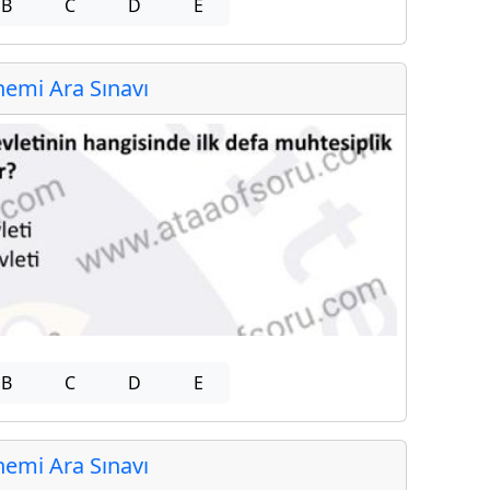
B
C
D
E
emi Ara Sınavı
B
C
D
E
emi Ara Sınavı