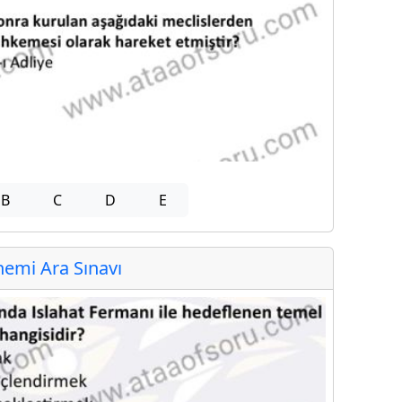
B
C
D
E
emi Ara Sınavı