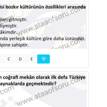
C
D
E