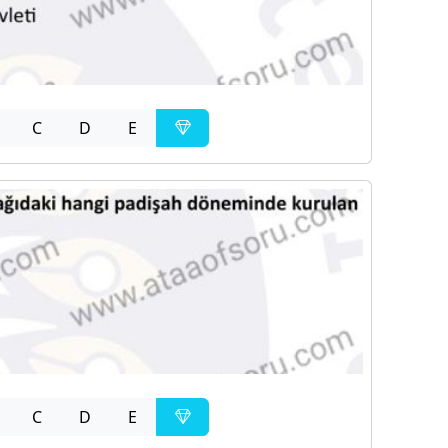
C
D
E
C
D
E