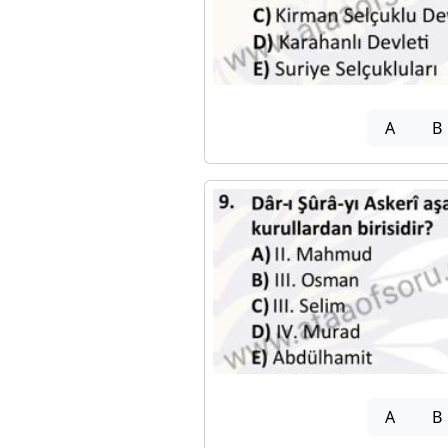
A
B
A
B