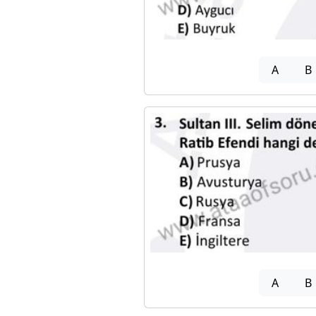
A
B
A
B