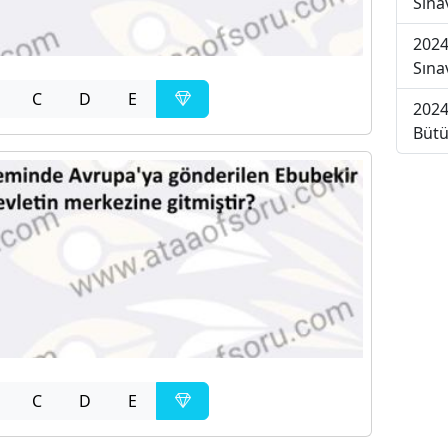
Sına
2024
Sına
C
D
E
2024
Bütü
C
D
E