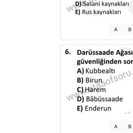
A
B
A
B