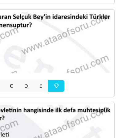
C
D
E