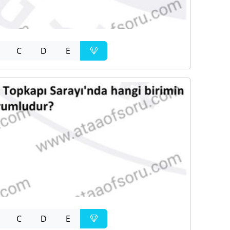
C
D
E
C
D
E