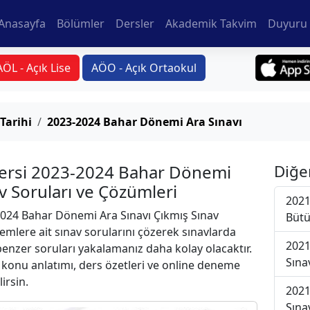
Anasayfa
Bölümler
Dersler
Akademik Takvim
Duyuru 
AÖL - Açık Lise
AÖO - Açık Ortaokul
Tarihi
2023-2024 Bahar Dönemi Ara Sınavı
Dersi 2023-2024 Bahar Dönemi
Diğe
av Soruları ve Çözümleri
2021
024 Bahar Dönemi Ara Sınavı Çıkmış Sınav
Bütü
emlere ait sınav sorularını çözerek sınavlarda
2021
 benzer soruları yakalamanız daha kolay olacaktır.
Sına
r konu anlatımı, ders özetleri ve online deneme
lirsin.
2021
Sına