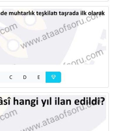
C
D
E