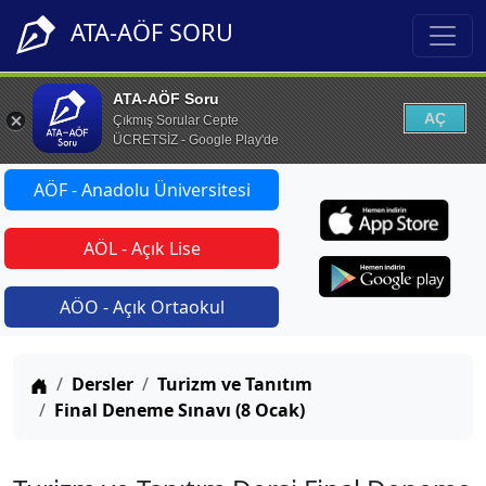
ATA-AÖF SORU
ATA-AÖF Soru
AÇ
Çıkmış Sorular Cepte
ÜCRETSİZ - Google Play'de
AÖF - Anadolu Üniversitesi
AÖL - Açık Lise
AÖO - Açık Ortaokul
Anasayfa
Dersler
Turizm ve Tanıtım
Final Deneme Sınavı (8 Ocak)