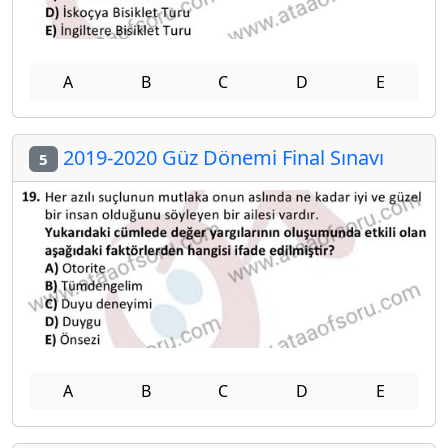
A
B
C
D
E
2019-2020 Güz Dönemi Final Sınavı
5
A
B
C
D
E