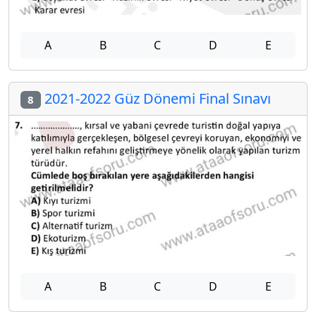
A
B
C
D
E
2021-2022 Güz Dönemi Final Sınavı
8
A
B
C
D
E