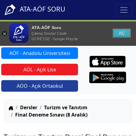
ATA-AÖF SORU
ATA-AÖF Soru
AÇ
Çıkmış Sorular Cepte
ÜCRETSİZ - Google Play'de
AÖF - Anadolu Üniversitesi
AÖL - Açık Lise
AÖO - Açık Ortaokul
Anasayfa
Dersler
Turizm ve Tanıtım
Final Deneme Sınavı (8 Aralık)