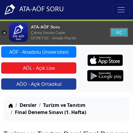
ATA-AÖF SORU
ATA-AÖF Soru
AÇ
Çıkmış Sorular Cepte
ÜCRETSİZ - Google Play'de
AÖF - Anadolu Üniversitesi
AÖL - Açık Lise
AÖO - Açık Ortaokul
Anasayfa
Dersler
Turizm ve Tanıtım
Final Deneme Sınavı (1. Hafta)