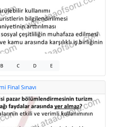
B
C
D
E
 Final Sınavı