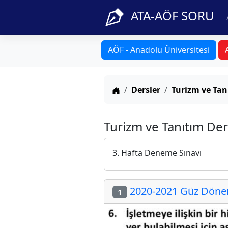
ATA-AÖF SORU
AÖF - Anadolu Üniversitesi
Anasayfa
Dersler
Turizm ve Tan
Turizm ve Tanıtım Der
3. Hafta Deneme Sınavı
2020-2021 Güz Dönemi
1