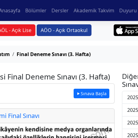
Anasayfa
Bölümler
Dersler
Akademik Takvim
Duyuru 
AÖL - Açık Lise
AÖO - Açık Ortaokul
ıtım
Final Deneme Sınavı (3. Hafta)
si Final Deneme Sınavı (3. Hafta)
Diğe
Sınav
Sınava Başla
2025
2025
 Final Sınavı
2025
2025