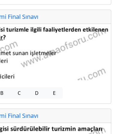
 Final Sınavı
B
C
D
E
 Final Sınavı