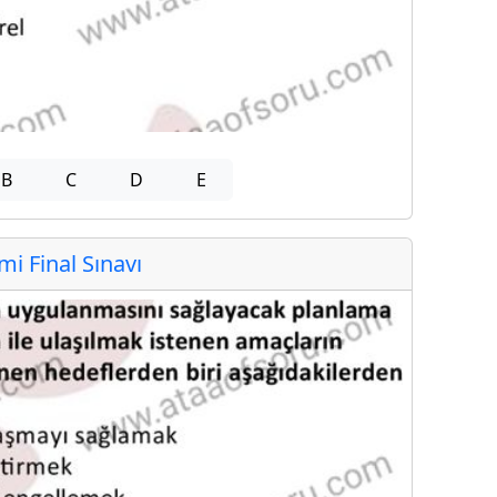
B
C
D
E
 Final Sınavı