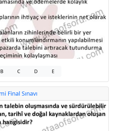
B
C
D
E
 Final Sınavı