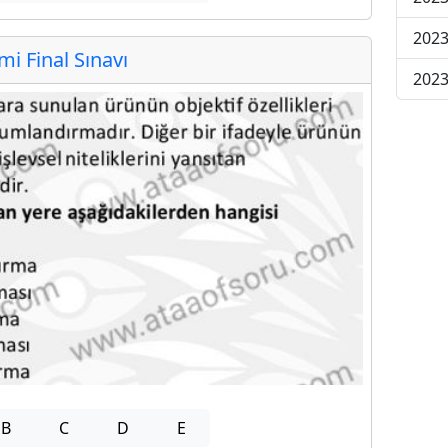
2023
 Final Sınavı
2023
B
C
D
E