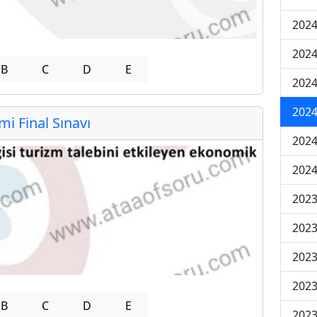
2024
2024
B
C
D
E
2024
2024
 Final Sınavı
2024
2024
2023
2023
2023
2023
B
C
D
E
2023