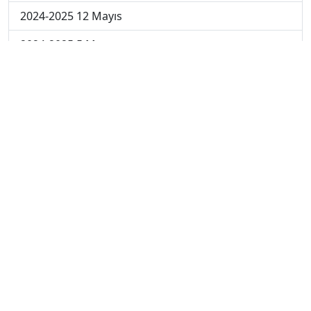
2024-2025 12 Mayıs
2024-2025 5 Mayıs
2024-2025 28 Nisan
2024-2025 21 Nisan
2024-2025 14 Nisan
2023-2024 Cuma
2023-2024 Perşembe
2023-2024 Çarşamba
2023-2024 Salı
2023-2024 Pazartesi
2023-2024 5. Hafta