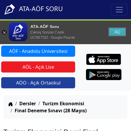
ATA-AÖF SORU
ATA-AÖF Soru
AÇ
Çıkmış Sorular Cepte
ÜCRETSİZ - Google Play'de
AÖF - Anadolu Üniversitesi
AÖL - Açık Lise
AÖO - Açık Ortaokul
Anasayfa
Dersler
Turizm Ekonomisi
Final Deneme Sınavı (28 Mayıs)