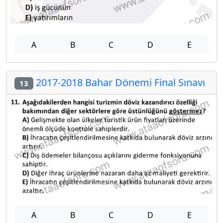
A
B
C
D
E
2017-2018 Bahar Dönemi Final Sınavı
13
A
B
C
D
E