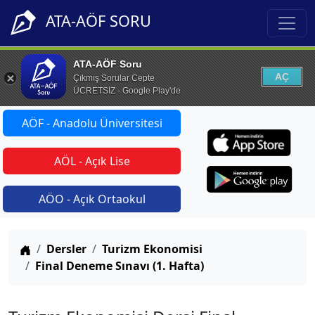
ATA-AÖF SORU
ATA-AÖF Soru
AÇ
Çıkmış Sorular Cepte
ÜCRETSİZ - Google Play'de
AÖF - Anadolu Üniversitesi
AÖL - Açık Lise
AÖO - Açık Ortaokul
Anasayfa
Dersler
Turizm Ekonomisi
Final Deneme Sınavı (1. Hafta)