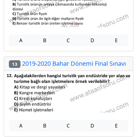
A
B
C
D
E
2019-2020 Bahar Dönemi Final Sınavı
13
A
B
C
D
E