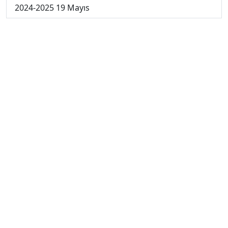
2024-2025 19 Mayıs
2024-2025 12 Mayıs
2024-2025 5 Mayıs
2024-2025 28 Nisan
2024-2025 21 Nisan
2024-2025 14 Nisan
2023-2024 Cuma
2023-2024 Perşembe
2023-2024 Çarşamba
2023-2024 Salı
2023-2024 Pazartesi