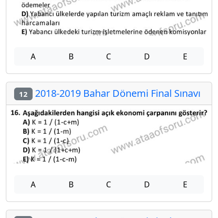
A
B
C
D
E
2018-2019 Bahar Dönemi Final Sınavı
12
A
B
C
D
E