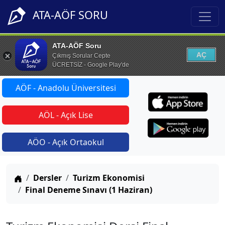
ATA-AÖF SORU
ATA-AÖF Soru
AÇ
Çıkmış Sorular Cepte
ÜCRETSİZ - Google Play'de
AÖF - Anadolu Üniversitesi
AÖL - Açık Lise
AÖO - Açık Ortaokul
Anasayfa
Dersler
Turizm Ekonomisi
Final Deneme Sınavı (1 Haziran)