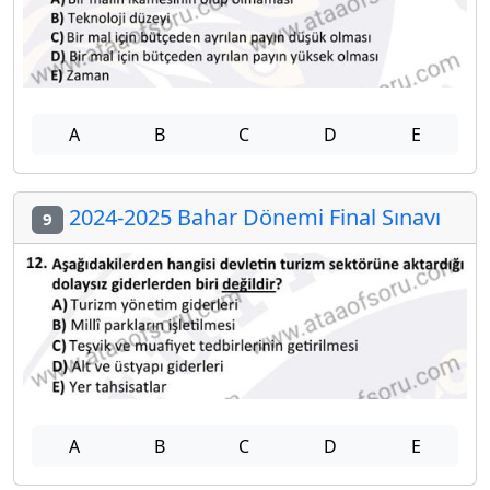
A
B
C
D
E
2024-2025 Bahar Dönemi Final Sınavı
9
A
B
C
D
E