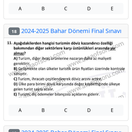
A
B
C
D
E
2024-2025 Bahar Dönemi Final Sınavı
18
A
B
C
D
E