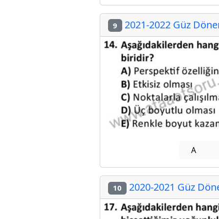
2021-2022 Güz Dönem
9
A
2020-2021 Güz Döne
10