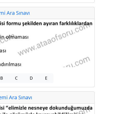
i Ara Sınavı
B
C
D
E
mi Ara Sınavı