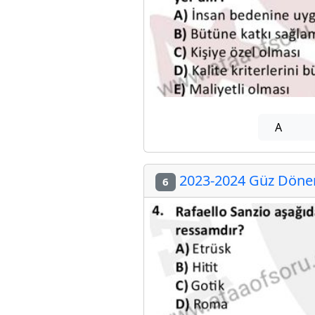
A
2023-2024 Güz Dönem
6