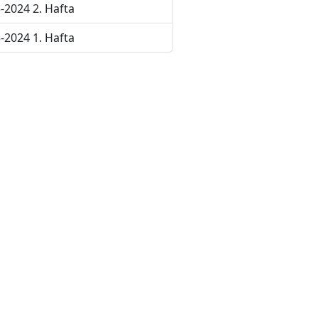
-2024 2. Hafta
-2024 1. Hafta