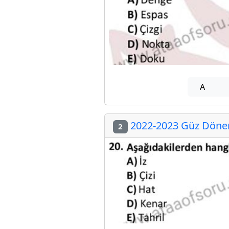
A
2022-2023 Güz Dönem
2