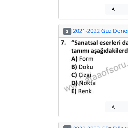
A
2021-2022 Güz Dönem
3
A