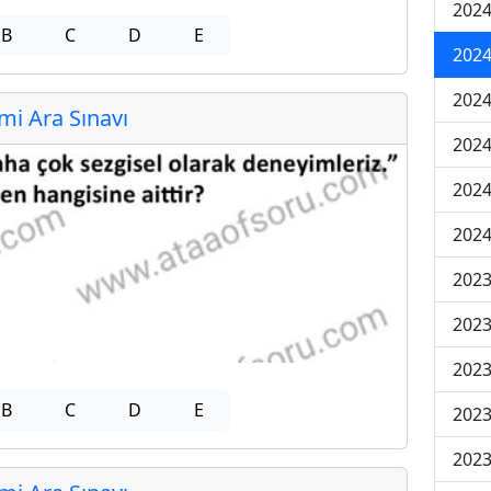
2024
B
C
D
E
2024
2024
i Ara Sınavı
2024
2024
2024
2023
2023
2023
B
C
D
E
2023
2023