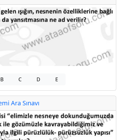
B
C
D
E
mi Ara Sınavı