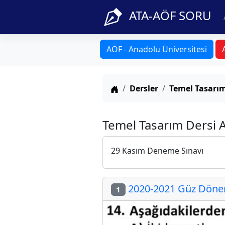
ATA-AÖF SORU
AÖF - Anadolu Üniversitesi
Anasayfa
Dersler
Temel Tasarı
Temel Tasarım Dersi 
29 Kasım Deneme Sınavı
2020-2021 Güz Dönem
1