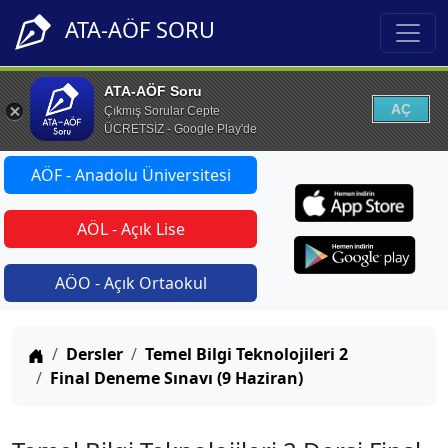
ATA-AÖF SORU
ATA-AÖF Soru
AÇ
Çıkmış Sorular Cepte
ÜCRETSİZ - Google Play'de
AÖF - Anadolu Üniversitesi
AÖL - Açık Lise
AÖO - Açık Ortaokul
Anasayfa
Dersler
Temel Bilgi Teknolojileri 2
Final Deneme Sınavı (9 Haziran)