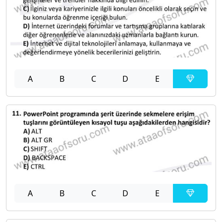
A
B
C
D
E
A
B
C
D
E