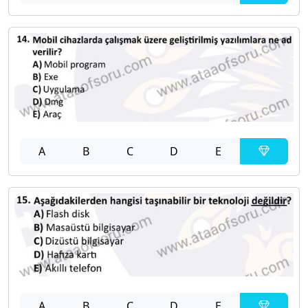
A
B
C
D
E
A
B
C
D
E