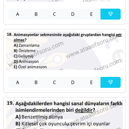
A
B
C
D
E
A
B
C
D
E