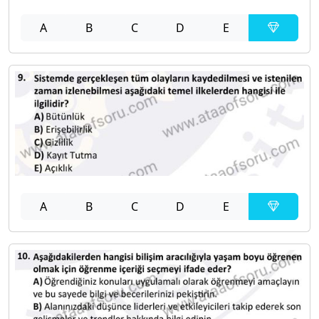
A
B
C
D
E
A
B
C
D
E