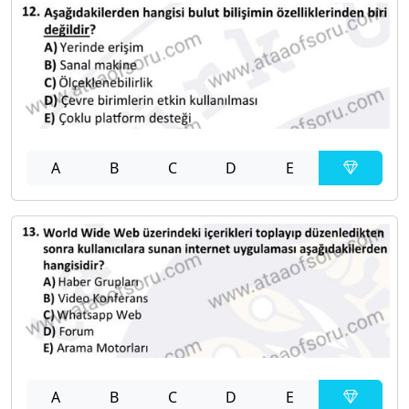
A
B
C
D
E
A
B
C
D
E