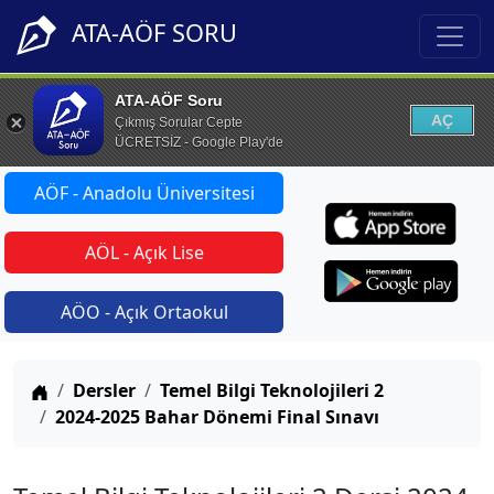
ATA-AÖF SORU
ATA-AÖF Soru
AÇ
Çıkmış Sorular Cepte
ÜCRETSİZ - Google Play'de
AÖF - Anadolu Üniversitesi
AÖL - Açık Lise
AÖO - Açık Ortaokul
Anasayfa
Dersler
Temel Bilgi Teknolojileri 2
2024-2025 Bahar Dönemi Final Sınavı