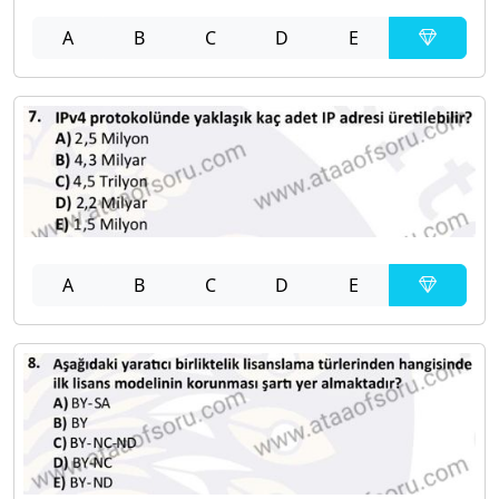
A
B
C
D
E
A
B
C
D
E