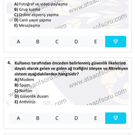
A
B
C
D
E
A
B
C
D
E