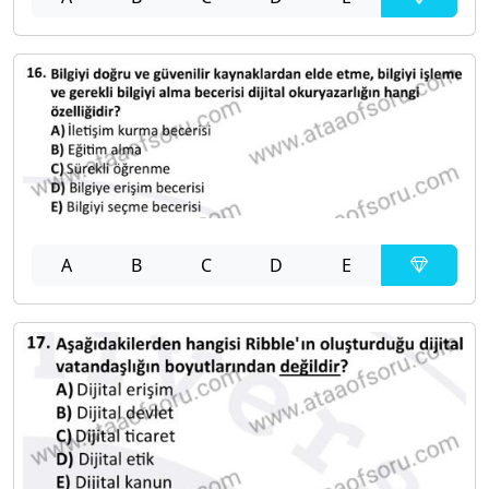
A
B
C
D
E