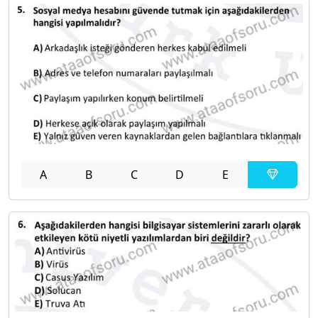
A
B
C
D
E