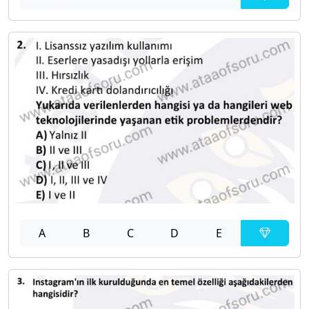
A
B
C
D
E