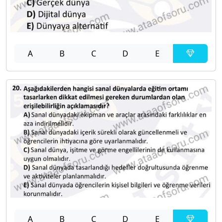
A
B
C
D
E
A
B
C
D
E