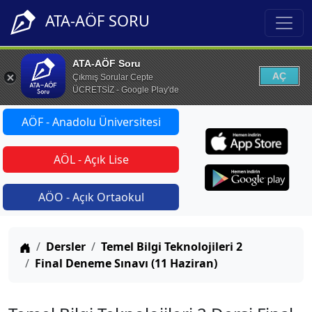
ATA-AÖF SORU
ATA-AÖF Soru
AÇ
Çıkmış Sorular Cepte
ÜCRETSİZ - Google Play'de
AÖF - Anadolu Üniversitesi
AÖL - Açık Lise
AÖO - Açık Ortaokul
Anasayfa
Dersler
Temel Bilgi Teknolojileri 2
Final Deneme Sınavı (11 Haziran)