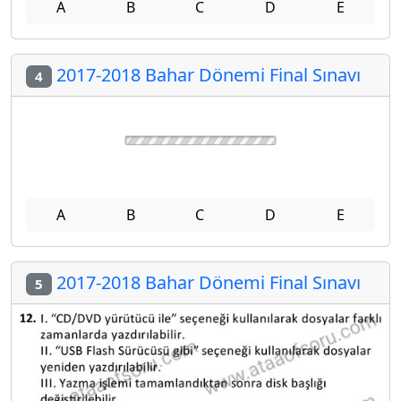
A
B
C
D
E
2017-2018 Bahar Dönemi Final Sınavı
4
A
B
C
D
E