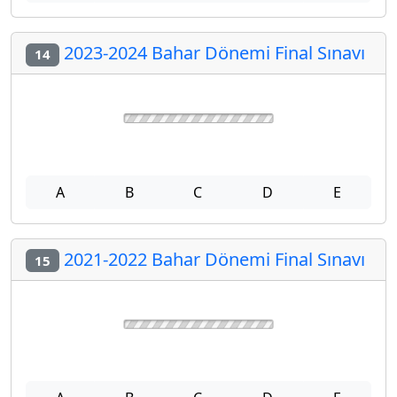
A
B
C
D
E
2024-2025 Bahar Dönemi Final Sınavı
13
A
B
C
D
E