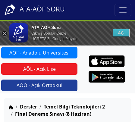
ATA-AÖF SORU
ATA-AÖF Soru
AÇ
Çıkmış Sorular Cepte
ÜCRETSİZ - Google Play'de
AÖF - Anadolu Üniversitesi
AÖL - Açık Lise
AÖO - Açık Ortaokul
Anasayfa
Dersler
Temel Bilgi Teknolojileri 2
Final Deneme Sınavı (8 Haziran)