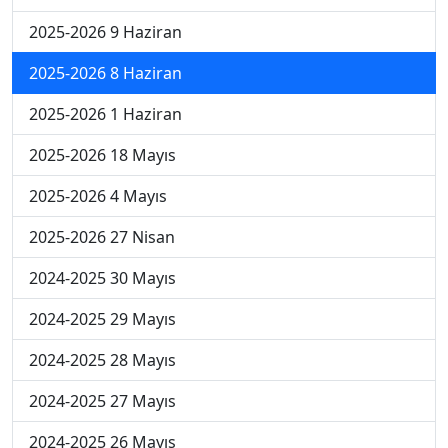
A
B
C
D
E
2021-2022 Bahar Dönemi Final Sınavı
19
A
B
C
D
E
2018-2019 Bahar Dönemi Final Sınavı
20