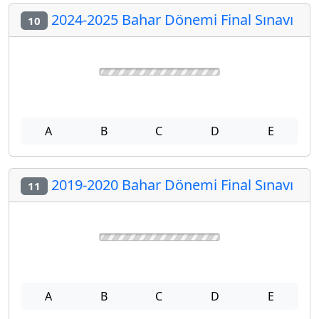
A
B
C
D
E
2024-2025 Bahar Dönemi Final Sınavı
10
A
B
C
D
E