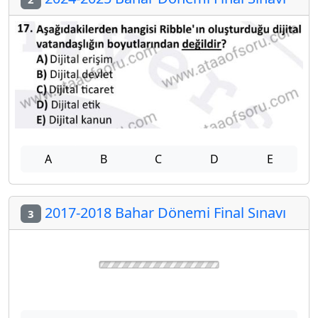
A
B
C
D
E
2017-2018 Bahar Dönemi Final Sınavı
3