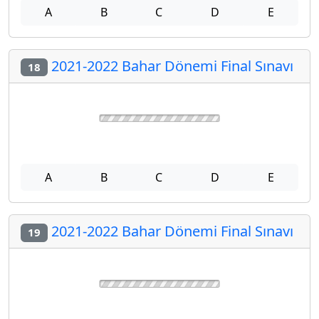
A
B
C
D
E
2024-2025 Bahar Dönemi Final Sınavı
16
A
B
C
D
E