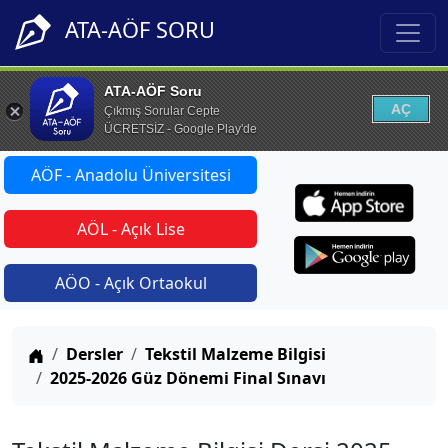
ATA-AÖF SORU
ATA-AÖF Soru
AÇ
Çıkmış Sorular Cepte
ÜCRETSİZ - Google Play'de
AÖF - Anadolu Üniversitesi
AÖL - Açık Lise
AÖO - Açık Ortaokul
Anasayfa
Dersler
Tekstil Malzeme Bilgisi
2025-2026 Güz Dönemi Final Sınavı