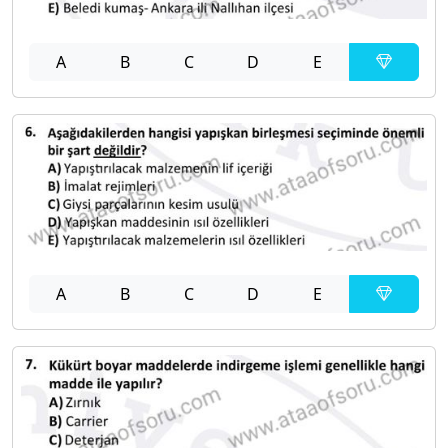
A
B
C
D
E
A
B
C
D
E