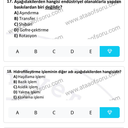
A
B
C
D
E
A
B
C
D
E