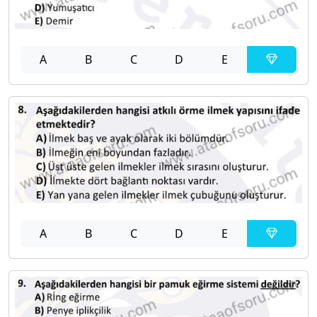
A
B
C
D
E
A
B
C
D
E