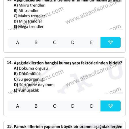
A
B
C
D
E
A
B
C
D
E