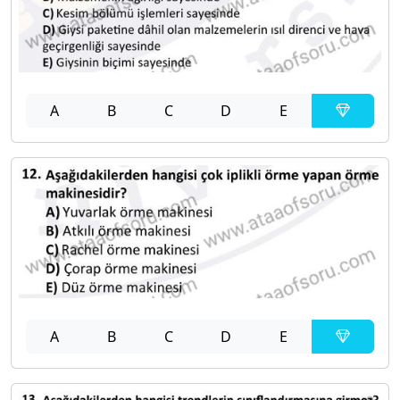
A
B
C
D
E
A
B
C
D
E