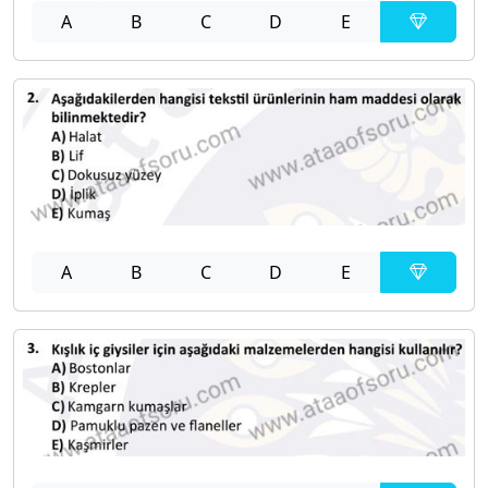
A
B
C
D
E
A
B
C
D
E