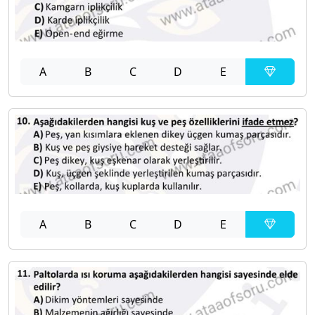
A
B
C
D
E
A
B
C
D
E