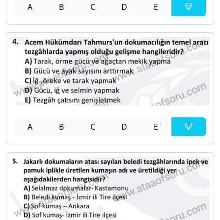
A
B
C
D
E
A
B
C
D
E