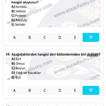
A
B
C
D
E
A
B
C
D
E