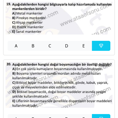
A
B
C
D
E