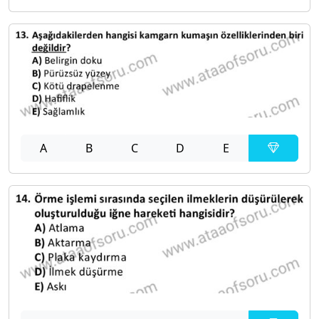
A
B
C
D
E