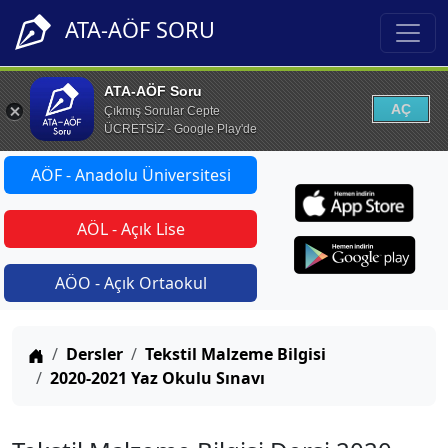
ATA-AÖF SORU
ATA-AÖF Soru
AÇ
Çıkmış Sorular Cepte
ÜCRETSİZ - Google Play'de
AÖF - Anadolu Üniversitesi
AÖL - Açık Lise
AÖO - Açık Ortaokul
Anasayfa
Dersler
Tekstil Malzeme Bilgisi
2020-2021 Yaz Okulu Sınavı