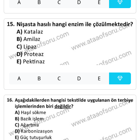
A
B
C
D
E
A
B
C
D
E