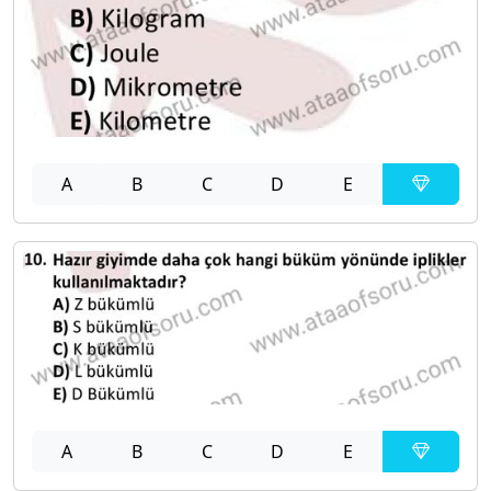
A
B
C
D
E
A
B
C
D
E