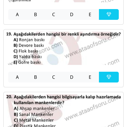
A
B
C
D
E
A
B
C
D
E