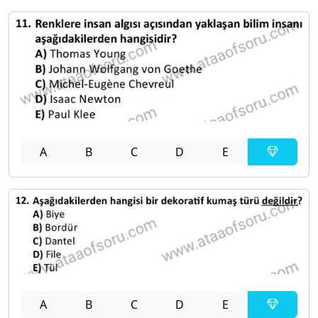
A
B
C
D
E
A
B
C
D
E