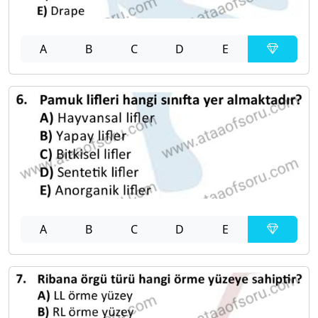
A
B
C
D
E
A
B
C
D
E