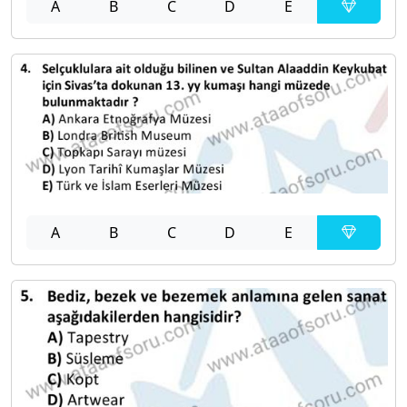
A
B
C
D
E
A
B
C
D
E