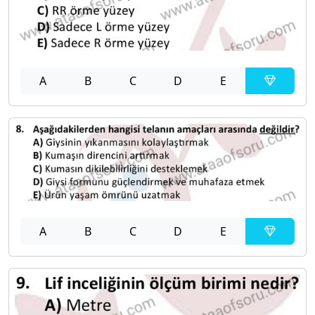
A
B
C
D
E
A
B
C
D
E