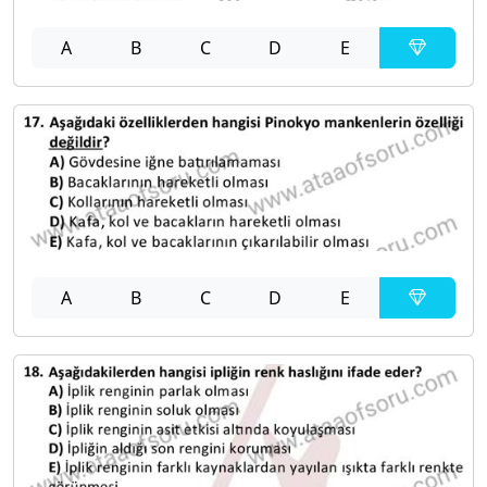
A
B
C
D
E
A
B
C
D
E