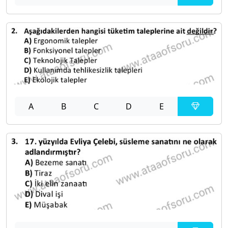
A
B
C
D
E