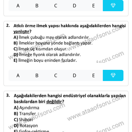
A
B
C
D
E
A
B
C
D
E