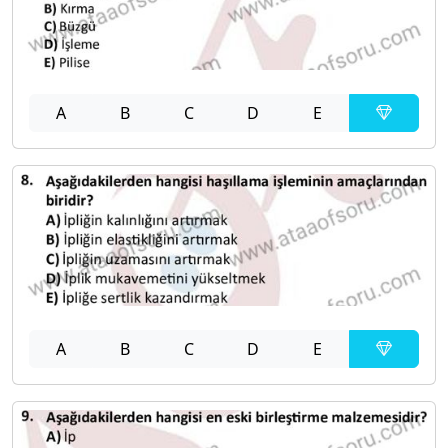
A
B
C
D
E
A
B
C
D
E