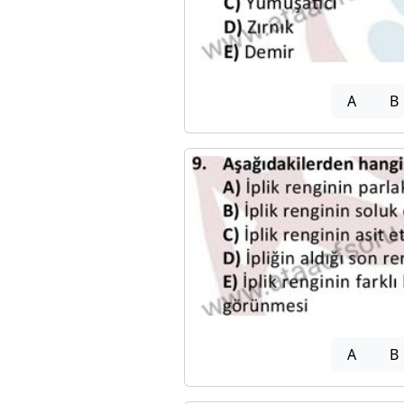
A
B
A
B