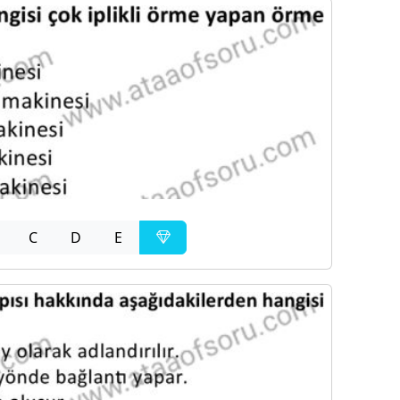
C
D
E