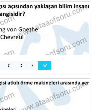
C
D
E