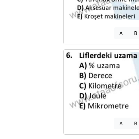
A
B
A
B