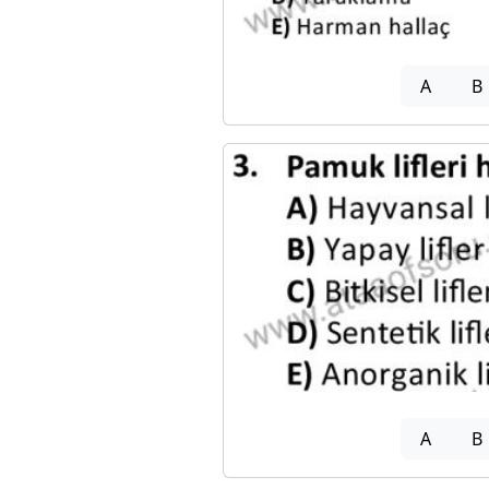
A
B
A
B