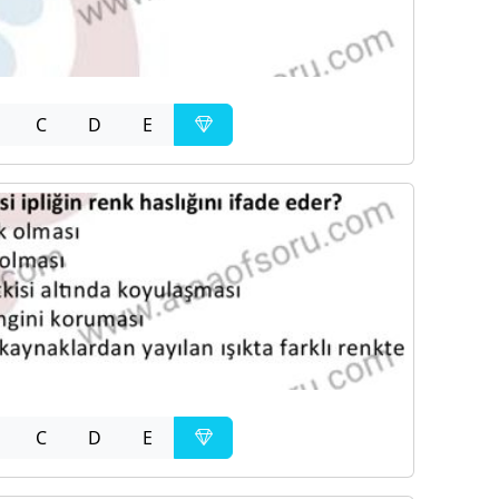
C
D
E
C
D
E