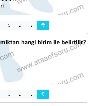
C
D
E
C
D
E