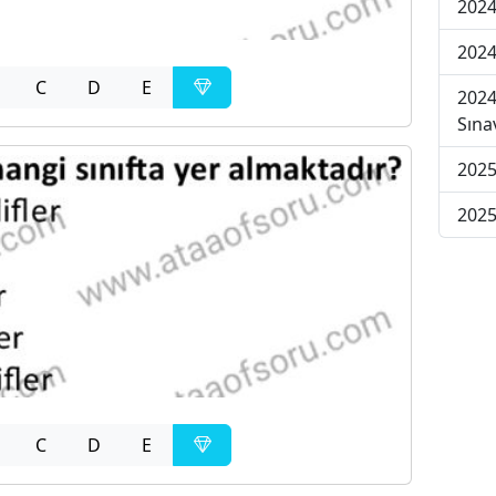
2024
2024
C
D
E
2024
Sına
2025
2025
C
D
E