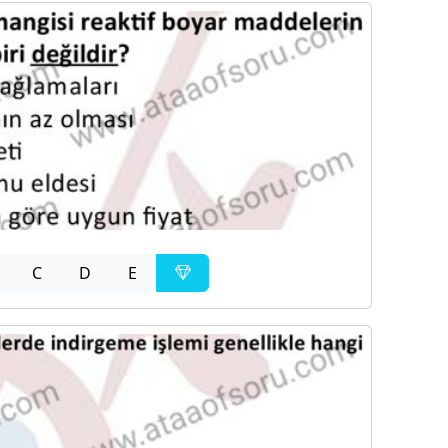
C
D
E