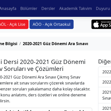
Anasayfa
Bölümler
Dersler
Akademik Takvim
Duyuru 
AÖL - Açık Lise
AÖO - Açık Ortaokul
e Bilgisi
2020-2021 Güz Dönemi Ara Sınavı
isi Dersi 2020-2021 Güz Dönemi
Diğe
av Soruları ve Çözümleri
2022
0-2021 Güz Dönemi Ara Sınavı Çıkmış Sınav
2022
emlere ait sınav sorularını çözerek sınavlarda
 benzer soruları yakalamanız daha kolay olacaktır.
2021
r konu anlatımı, ders özetleri ve online deneme
Sına
lirsin.
2021