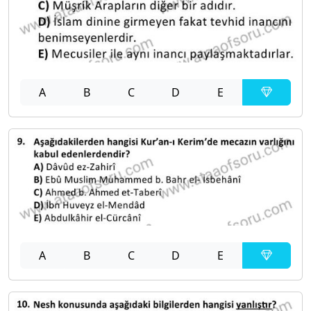
A
B
C
D
E
A
B
C
D
E