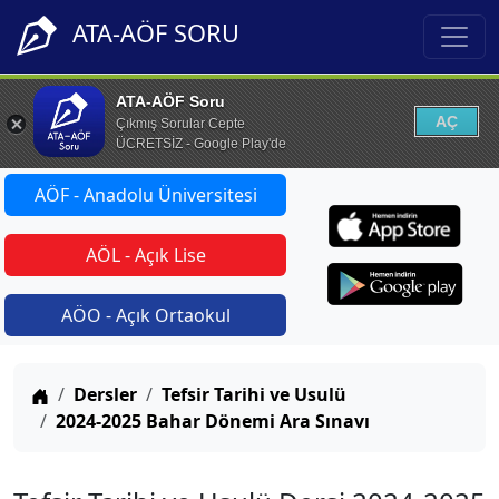
ATA-AÖF SORU
ATA-AÖF Soru
AÇ
Çıkmış Sorular Cepte
ÜCRETSİZ - Google Play'de
AÖF - Anadolu Üniversitesi
AÖL - Açık Lise
AÖO - Açık Ortaokul
Anasayfa
Dersler
Tefsir Tarihi ve Usulü
2024-2025 Bahar Dönemi Ara Sınavı