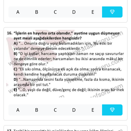
A
B
C
D
E
A
B
C
D
E