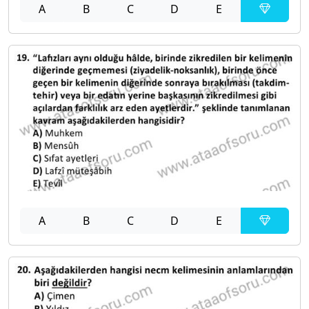
A
B
C
D
E
A
B
C
D
E