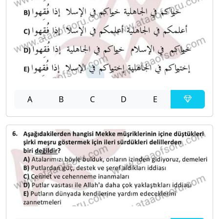
A
B
C
D
E