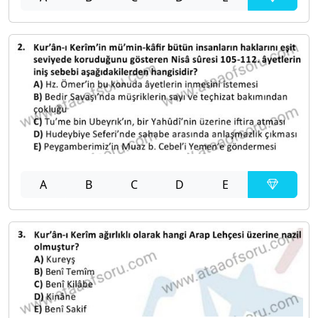
A
B
C
D
E