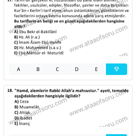
A
B
C
D
E