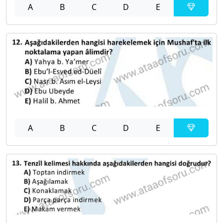
A
B
C
D
E
A
B
C
D
E