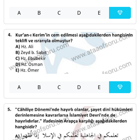
A
B
C
D
E
A
B
C
D
E