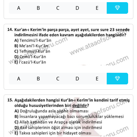
A
B
C
D
E
A
B
C
D
E