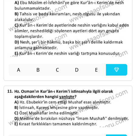
A
B
C
D
E