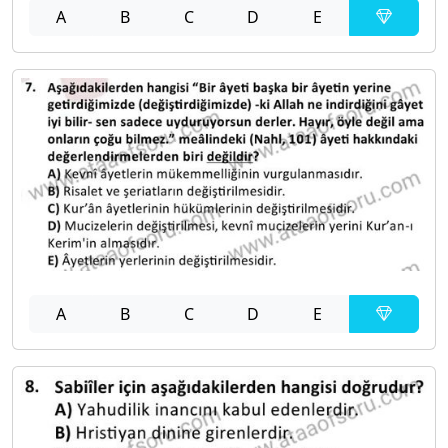
A
B
C
D
E
A
B
C
D
E