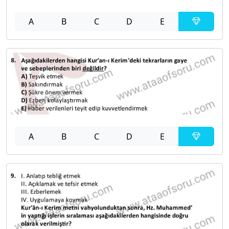
A
B
C
D
E
A
B
C
D
E