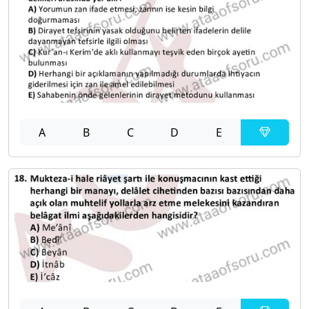
A
B
C
D
E