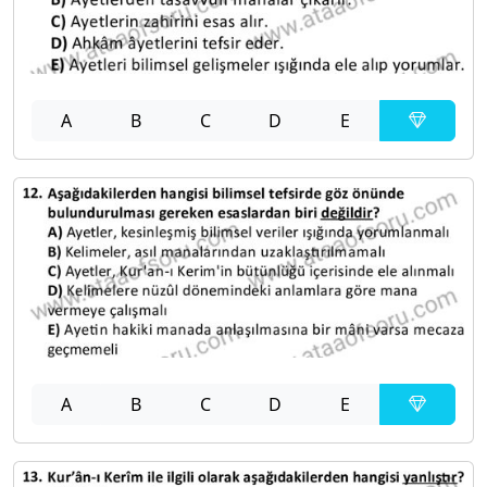
A
B
C
D
E
A
B
C
D
E