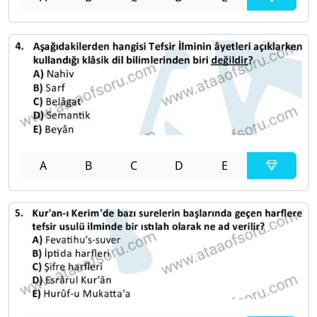
A
B
C
D
E