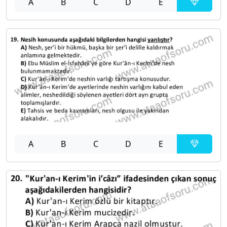
A
B
C
D
E
A
B
C
D
E