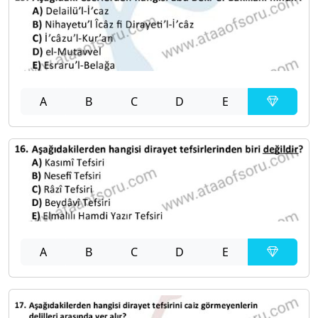
A
B
C
D
E
A
B
C
D
E