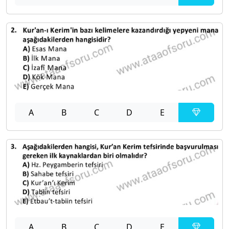
A
B
C
D
E
A
B
C
D
E