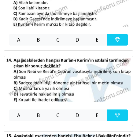
A
B
C
D
E
A
B
C
D
E