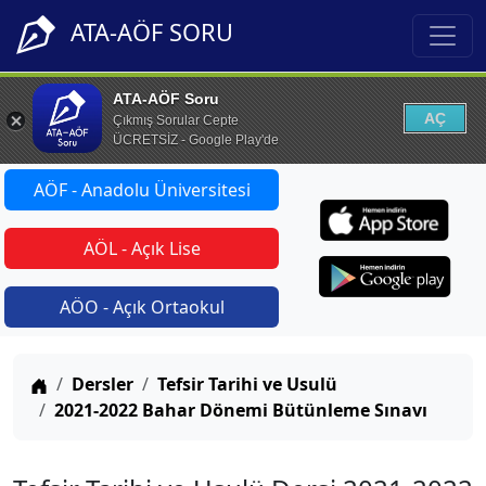
ATA-AÖF SORU
ATA-AÖF Soru
AÇ
Çıkmış Sorular Cepte
ÜCRETSİZ - Google Play'de
AÖF - Anadolu Üniversitesi
AÖL - Açık Lise
AÖO - Açık Ortaokul
Anasayfa
Dersler
Tefsir Tarihi ve Usulü
2021-2022 Bahar Dönemi Bütünleme Sınavı