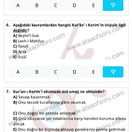
A
B
C
D
E
A
B
C
D
E