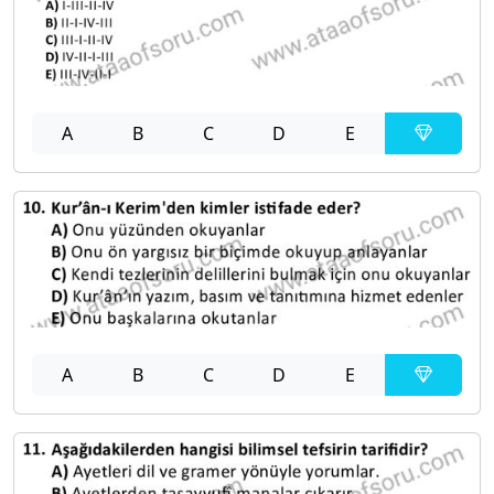
A
B
C
D
E
A
B
C
D
E