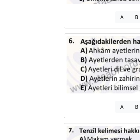
A
B
A
B