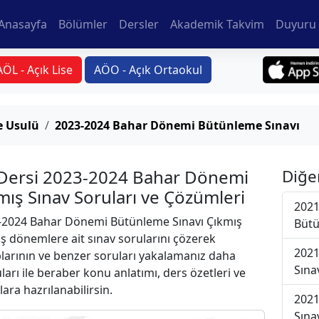
Anasayfa
Bölümler
Dersler
Akademik Takvim
Duyuru 
AÖL - Açık Lise
AÖO - Açık Ortaokul
ve Usulü
2023-2024 Bahar Dönemi Bütünleme Sınavı
lü Dersi 2023-2024 Bahar Dönemi
Diğe
ış Sınav Soruları ve Çözümleri
2021
2024 Bahar Dönemi Bütünleme Sınavı Çıkmış
Bütü
iş dönemlere ait sınav sorularını çözerek
2021
plarının ve benzer soruları yakalamanız daha
Sına
uları ile beraber konu anlatımı, ders özetleri ve
lara hazrılanabilirsin.
2021
Sına