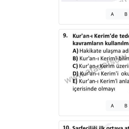
A
B
A
B