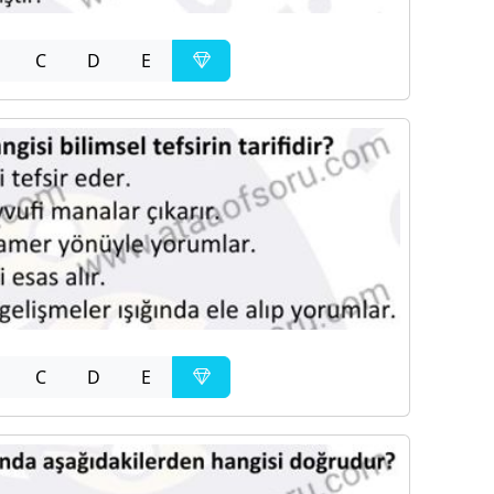
C
D
E
C
D
E