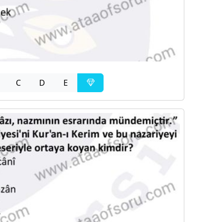
C
D
E