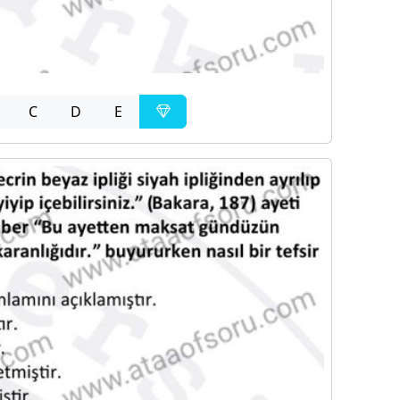
C
D
E