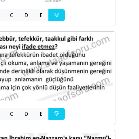
C
D
E
C
D
E