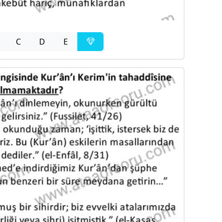
C
D
E