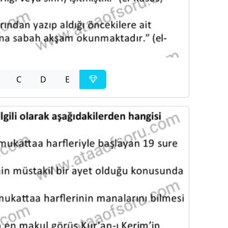
C
D
E