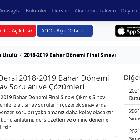
Anasayfa
Bölümler
Dersler
Akademik Takvim
Duyuru 
AÖL - Açık Lise
AÖO - Açık Ortaokul
ve Usulü
2018-2019 Bahar Dönemi Final Sınavı
lü Dersi 2018-2019 Bahar Dönemi
Diğe
nav Soruları ve Çözümleri
2021
2019 Bahar Dönemi Final Sınavı Çıkmış Sınav
Bütü
emlere ait sınav sorularını çözerek sınavlarda
2021
 benzer soruları yakalamanız daha kolay olacaktır.
Sına
r konu anlatımı, ders özetleri ve online deneme
lirsin.
2021
Sına