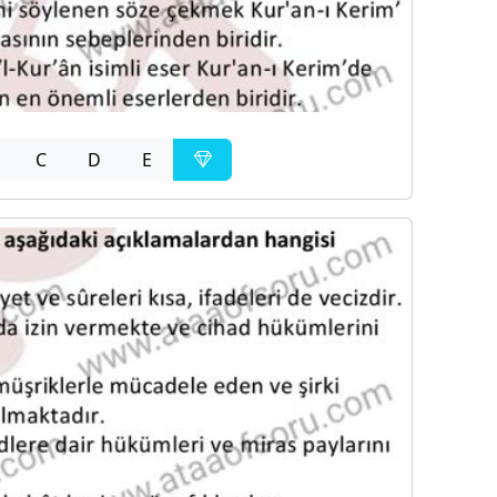
C
D
E