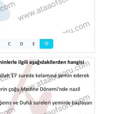
C
D
E