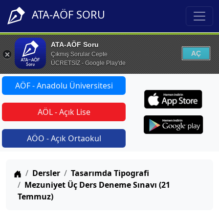
ATA-AÖF SORU
ATA-AÖF Soru
AÇ
Çıkmış Sorular Cepte
ÜCRETSİZ - Google Play'de
AÖF - Anadolu Üniversitesi
AÖL - Açık Lise
AÖO - Açık Ortaokul
Anasayfa
Dersler
Tasarımda Tipografi
Mezuniyet Üç Ders Deneme Sınavı (21
Temmuz)