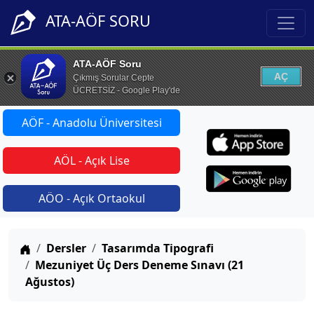
ATA-AÖF SORU
ATA-AÖF Soru
AÇ
Çıkmış Sorular Cepte
ÜCRETSİZ - Google Play'de
AÖF - Anadolu Üniversitesi
AÖL - Açık Lise
AÖO - Açık Ortaokul
Anasayfa
Dersler
Tasarımda Tipografi
Mezuniyet Üç Ders Deneme Sınavı (21
Ağustos)