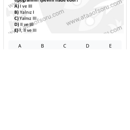
A
B
C
D
E
2023-2024 Mezuniyet Üç Ders Sınavı
20
A
B
C
D
E