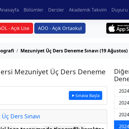
Anasayfa
Bölümler
Dersler
Akademik Takvim
Duyuru 
AÖL - Açık Lise
AÖO - Açık Ortaokul
ografi
Mezuniyet Üç Ders Deneme Sınavı (19 Ağustos)
 Dersi Mezuniyet Üç Ders Deneme
Diğe
Dene
2024
Sınava Başla
2024
2024
Üç Ders Sınavı
2024