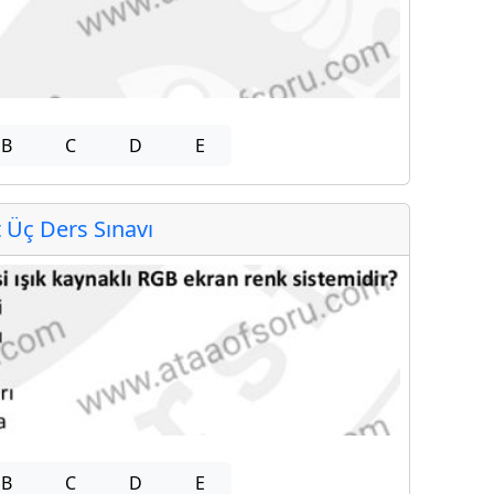
B
C
D
E
Üç Ders Sınavı
B
C
D
E