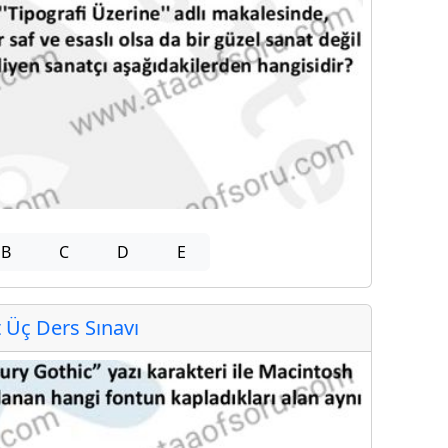
B
C
D
E
Üç Ders Sınavı