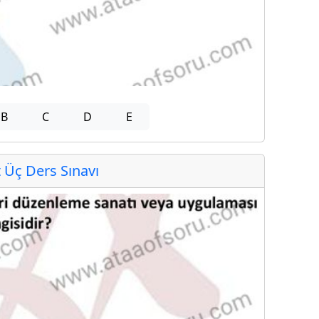
B
C
D
E
Üç Ders Sınavı