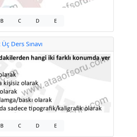
B
C
D
E
Üç Ders Sınavı
B
C
D
E