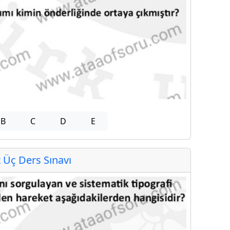
B
C
D
E
Üç Ders Sınavı