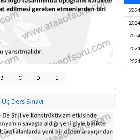
2024
2024
2024
202
202
B
C
D
E
Üç Ders Sınavı