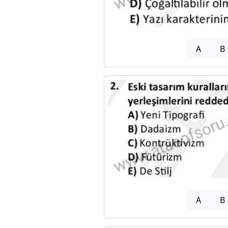
A
B
A
B