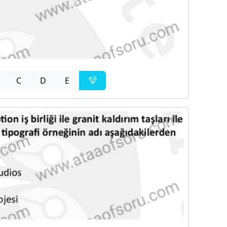
C
D
E