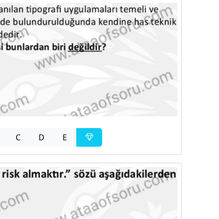
C
D
E