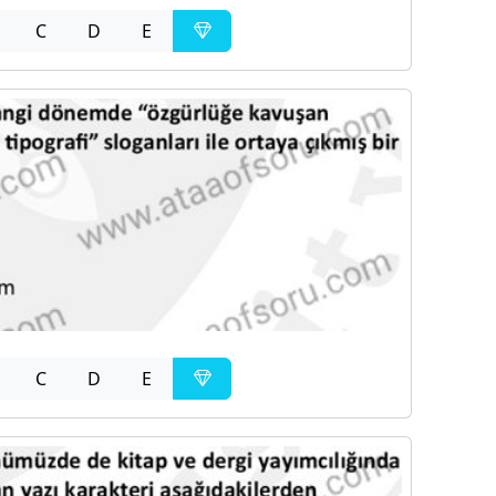
C
D
E
C
D
E