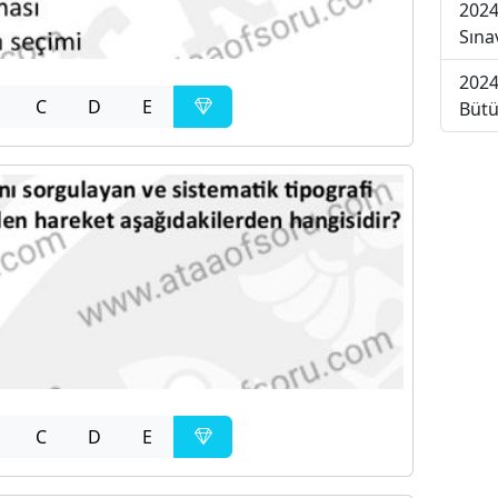
2024
Sına
2024
C
D
E
Bütü
C
D
E