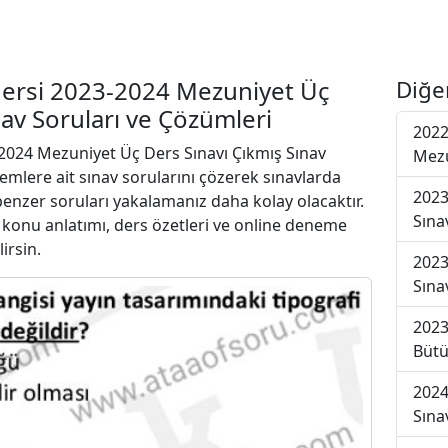
Dersi 2023-2024 Mezuniyet Üç
Diğe
nav Soruları ve Çözümleri
2022
024 Mezuniyet Üç Ders Sınavı Çıkmış Sınav
Mezu
emlere ait sınav sorularını çözerek sınavlarda
2023
 benzer soruları yakalamanız daha kolay olacaktır.
Sına
r konu anlatımı, ders özetleri ve online deneme
lirsin.
2023
Sına
2023
Bütü
2024
Sına