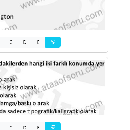
C
D
E
C
D
E