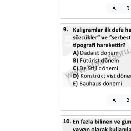
A
B
A
B