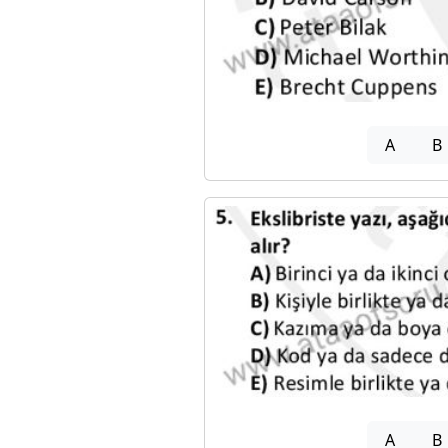
A
B
A
B