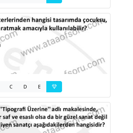
C
D
E