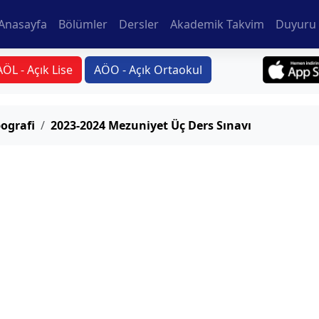
Anasayfa
Bölümler
Dersler
Akademik Takvim
Duyuru 
AÖL - Açık Lise
AÖO - Açık Ortaokul
ografi
2023-2024 Mezuniyet Üç Ders Sınavı