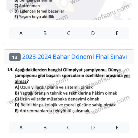
A
B
C
D
E
2023-2024 Bahar Dönemi Final Sınavı
13
A
B
C
D
E