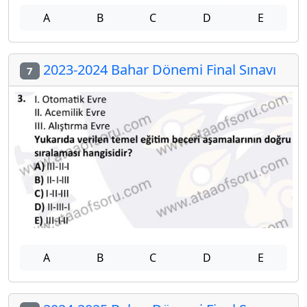
A
B
C
D
E
2023-2024 Bahar Dönemi Final Sınavı
7
A
B
C
D
E