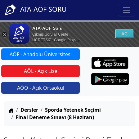
ATA-AÖF SORU
ATA-AÖF Soru
AÇ
Çıkmış Sorular Cepte
ÜCRETSİZ - Google Play'de
AÖF - Anadolu Üniversitesi
AÖL - Açık Lise
AÖO - Açık Ortaokul
Anasayfa
Dersler
Sporda Yetenek Seçimi
Final Deneme Sınavı (8 Haziran)