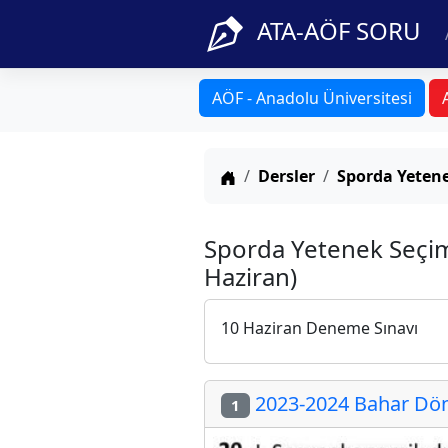
ATA-AÖF SORU
AÖF - Anadolu Üniversitesi
Anasayfa
Dersler
Sporda Yeten
Sporda Yetenek Seçim
Haziran)
10 Haziran Deneme Sınavı
2023-2024 Bahar Döne
1