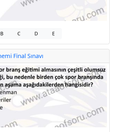
B
C
D
E
mi Final Sınavı