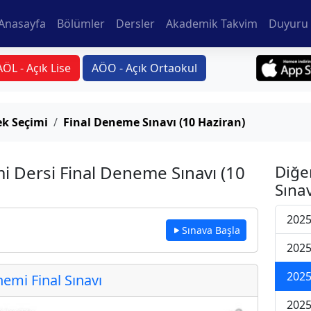
Anasayfa
Bölümler
Dersler
Akademik Takvim
Duyuru 
AÖL - Açık Lise
AÖO - Açık Ortaokul
ek Seçimi
Final Deneme Sınavı (10 Haziran)
i Dersi Final Deneme Sınavı (10
Diğe
Sınav
2025
Sınava Başla
2025
2025
mi Final Sınavı
2025