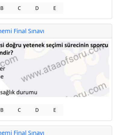
B
C
D
E
mi Final Sınavı
B
C
D
E
mi Final Sınavı