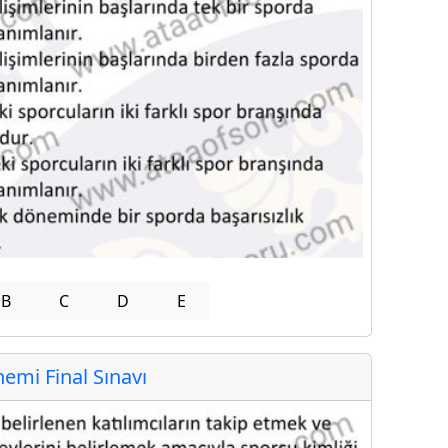
B
C
D
E
mi Final Sınavı