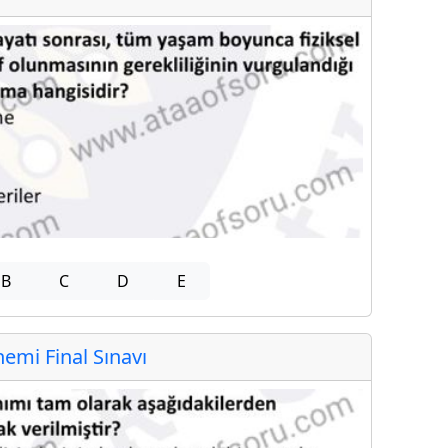
B
C
D
E
mi Final Sınavı