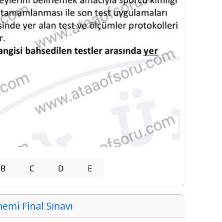
B
C
D
E
mi Final Sınavı