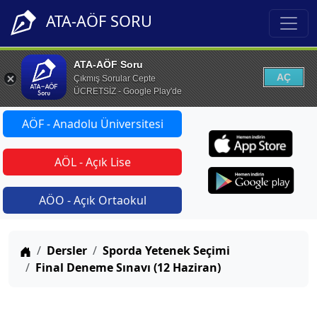
ATA-AÖF SORU
ATA-AÖF Soru
AÇ
Çıkmış Sorular Cepte
ÜCRETSİZ - Google Play'de
AÖF - Anadolu Üniversitesi
AÖL - Açık Lise
AÖO - Açık Ortaokul
Anasayfa
Dersler
Sporda Yetenek Seçimi
Final Deneme Sınavı (12 Haziran)