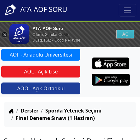
ATA-AÖF SORU
ATA-AÖF Soru
AÇ
Çıkmış Sorular Cepte
ÜCRETSİZ - Google Play'de
AÖF - Anadolu Üniversitesi
AÖL - Açık Lise
AÖO - Açık Ortaokul
Anasayfa
Dersler
Sporda Yetenek Seçimi
Final Deneme Sınavı (1 Haziran)