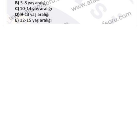
A
B
C
D
E
2024-2025 Bahar Dönemi Final Sınavı
20
A
B
C
D
E
Diğer Final Deneme Sınavları