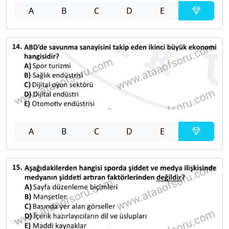
A
B
C
D
E
A
B
C
D
E