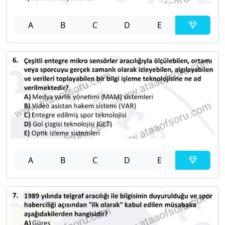
A
B
C
D
E
A
B
C
D
E