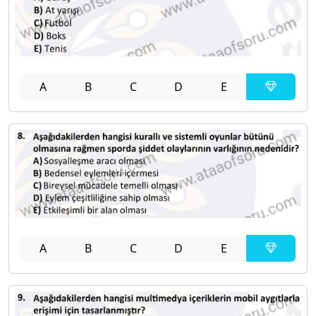
A
B
C
D
E
A
B
C
D
E