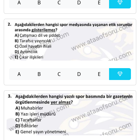
A
B
C
D
E
A
B
C
D
E