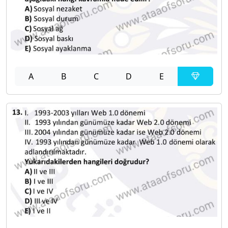
A
B
C
D
E