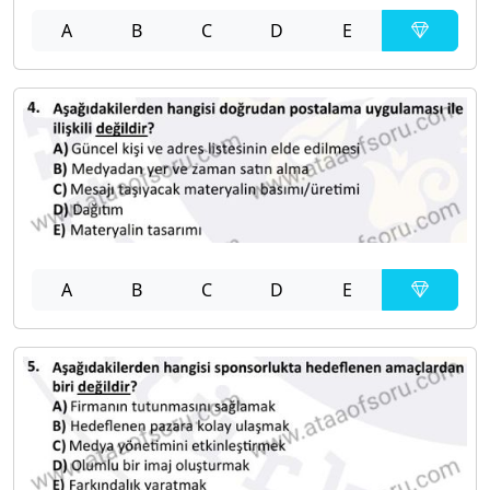
A
B
C
D
E
A
B
C
D
E