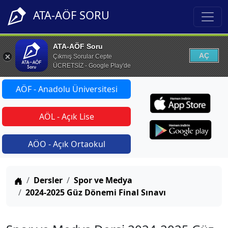
ATA-AÖF SORU
ATA-AÖF Soru
AÇ
Çıkmış Sorular Cepte
ÜCRETSİZ - Google Play'de
AÖF - Anadolu Üniversitesi
AÖL - Açık Lise
AÖO - Açık Ortaokul
Anasayfa
Dersler
Spor ve Medya
2024-2025 Güz Dönemi Final Sınavı