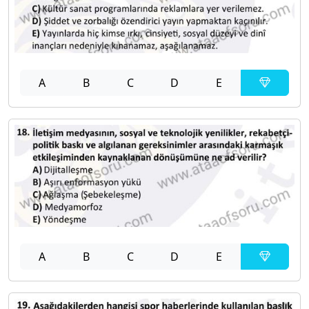
A
B
C
D
E
A
B
C
D
E