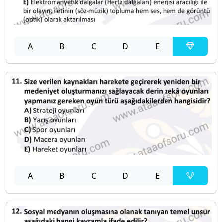
A
B
C
D
E
A
B
C
D
E