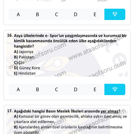
A
B
C
D
E
A
B
C
D
E