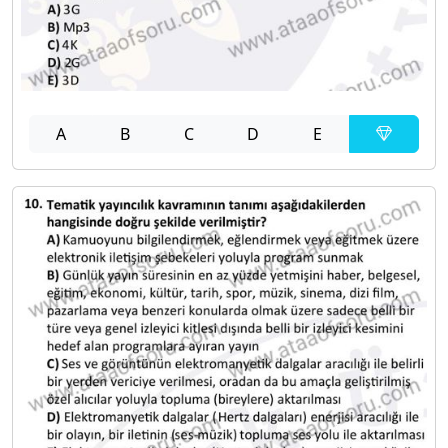
A
B
C
D
E