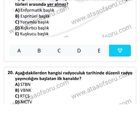
A
B
C
D
E
A
B
C
D
E
Diğer Sınavlar