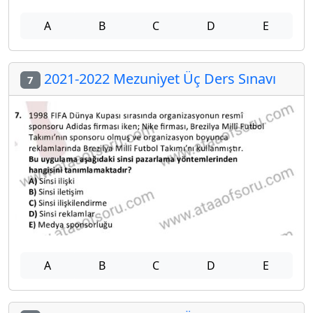
A
B
C
D
E
2021-2022 Mezuniyet Üç Ders Sınavı
7
A
B
C
D
E