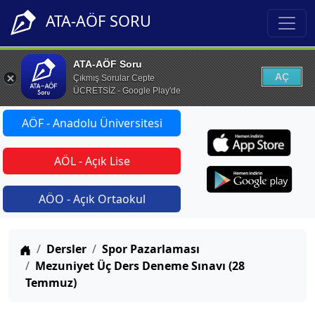
ATA-AÖF SORU
ATA-AÖF Soru
AÇ
Çıkmış Sorular Cepte
ÜCRETSİZ - Google Play'de
AÖF - Anadolu Üniversitesi
AÖL - Açık Lise
AÖO - Açık Ortaokul
Anasayfa
Dersler
Spor Pazarlaması
Mezuniyet Üç Ders Deneme Sınavı (28
Temmuz)