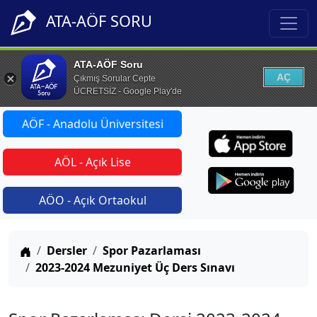
ATA-AÖF SORU
ATA-AÖF Soru
AÇ
Çıkmış Sorular Cepte
ÜCRETSİZ - Google Play'de
AÖF - Anadolu Üniversitesi
AÖL - Açık Lise
AÖO - Açık Ortaokul
Anasayfa
Dersler
Spor Pazarlaması
2023-2024 Mezuniyet Üç Ders Sınavı