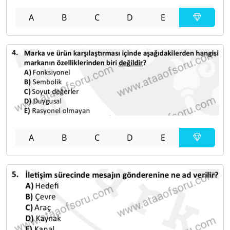
A
B
C
D
E
A
B
C
D
E