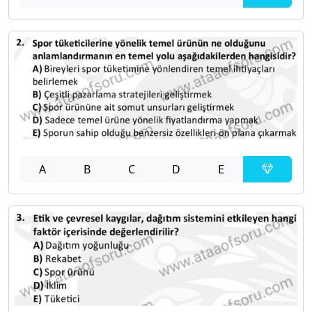
A
B
C
D
E