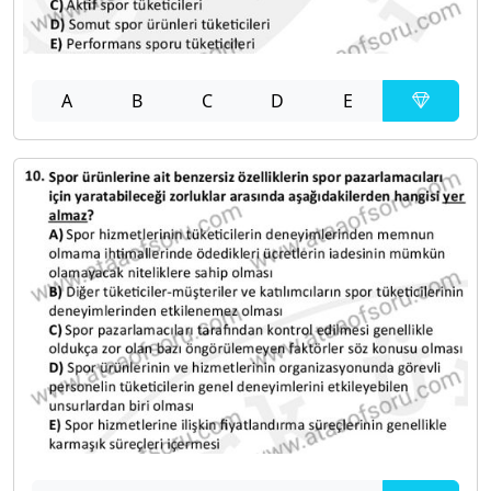
A
B
C
D
E