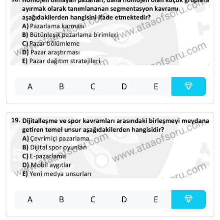
A
B
C
D
E
A
B
C
D
E