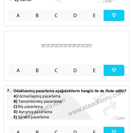
A
B
C
D
E
A
B
C
D
E
A
B
C
D
E