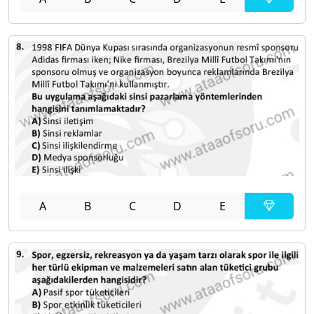
A
B
C
D
E