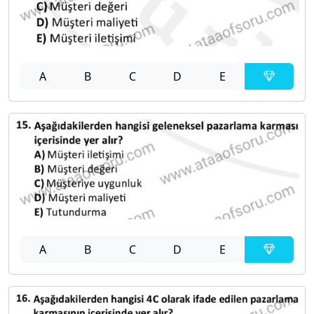
A
B
C
D
E
A
B
C
D
E