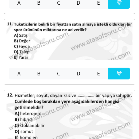
A
B
C
D
E
A
B
C
D
E