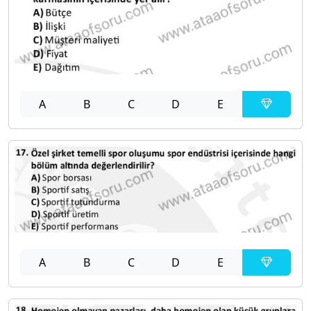
A
B
C
D
E
A
B
C
D
E