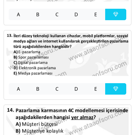
A
B
C
D
E
A
B
C
D
E