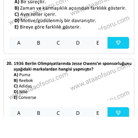
A
B
C
D
E
A
B
C
D
E
Diğer Sınavlar