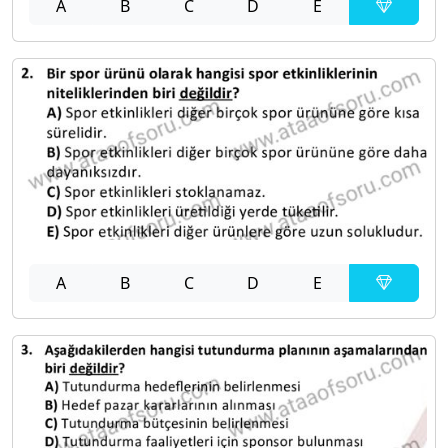
A
B
C
D
E
A
B
C
D
E