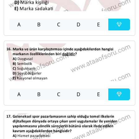
A
B
C
D
E
A
B
C
D
E