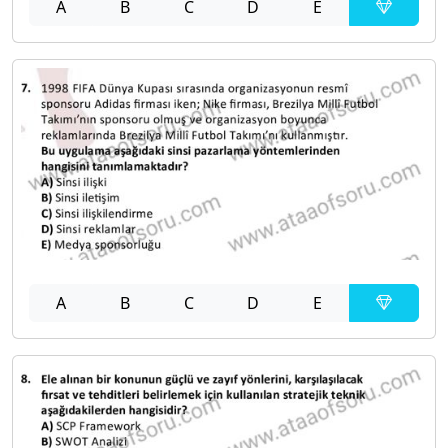
A
B
C
D
E
A
B
C
D
E