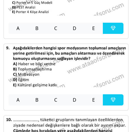
A
B
C
D
E
A
B
C
D
E