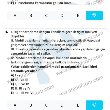
A
B
C
D
E
A
B
C
D
E