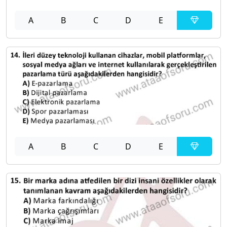
A
B
C
D
E
A
B
C
D
E