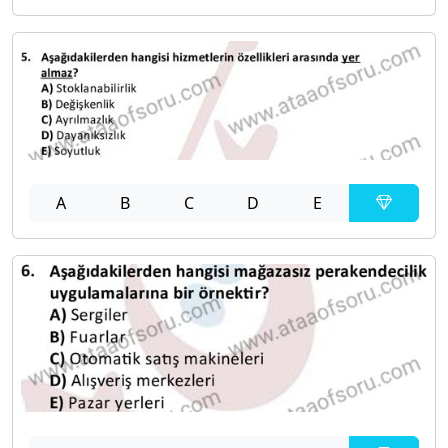
A
B
C
D
E