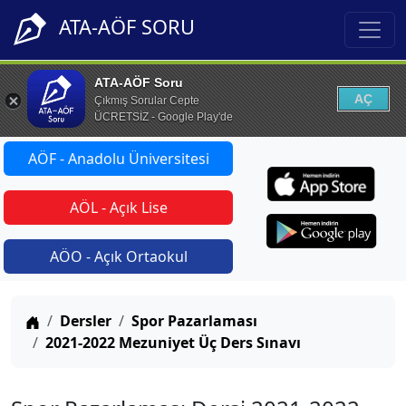
ATA-AÖF SORU
ATA-AÖF Soru
AÇ
Çıkmış Sorular Cepte
ÜCRETSİZ - Google Play'de
AÖF - Anadolu Üniversitesi
AÖL - Açık Lise
AÖO - Açık Ortaokul
Anasayfa
Dersler
Spor Pazarlaması
2021-2022 Mezuniyet Üç Ders Sınavı