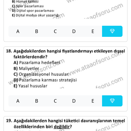
A
B
C
D
E
A
B
C
D
E