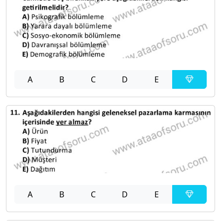
A
B
C
D
E
A
B
C
D
E