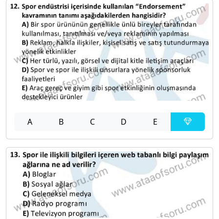
A
B
C
D
E