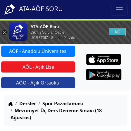
ATA-AÖF SORU
ATA-AÖF Soru
AÇ
Çıkmış Sorular Cepte
ÜCRETSİZ - Google Play'de
AÖF - Anadolu Üniversitesi
AÖL - Açık Lise
AÖO - Açık Ortaokul
Anasayfa
Dersler
Spor Pazarlaması
Mezuniyet Üç Ders Deneme Sınavı (18
Ağustos)