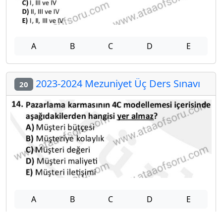
A
B
C
D
E
2023-2024 Mezuniyet Üç Ders Sınavı
20
A
B
C
D
E