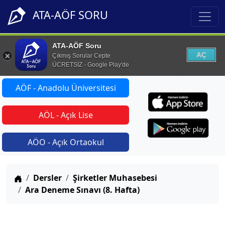
ATA-AÖF SORU
ATA-AÖF Soru
AÇ
Çıkmış Sorular Cepte
ÜCRETSİZ - Google Play'de
AÖF - Anadolu Üniversitesi
AÖL - Açık Lise
AÖO - Açık Ortaokul
Anasayfa
Dersler
Şirketler Muhasebesi
Ara Deneme Sınavı (8. Hafta)