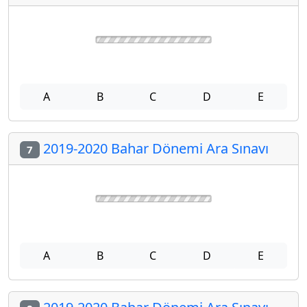
A
B
C
D
E
2019-2020 Bahar Dönemi Ara Sınavı
7
A
B
C
D
E