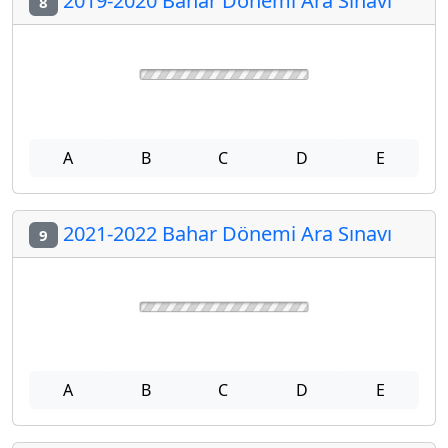
2019-2020 Bahar Dönemi Ara Sınavı
8
A
B
C
D
E
2021-2022 Bahar Dönemi Ara Sınavı
9
A
B
C
D
E