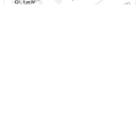
A
B
C
D
E
Diğer Ara Deneme Sınavları
2025-2026 17 Nisan
2025-2026 16 Nisan
2025-2026 15 Nisan
2025-2026 14 Nisan
2025-2026 13 Nisan
2025-2026 6 Nisan
2025-2026 30 Mart