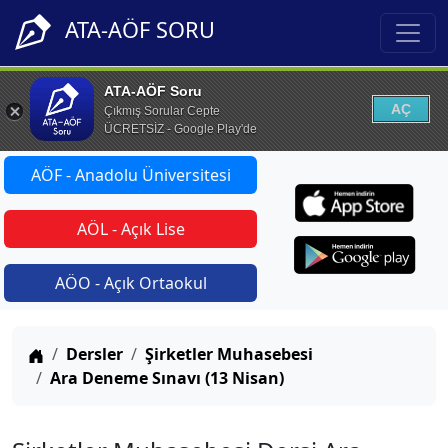
ATA-AÖF SORU
ATA-AÖF Soru
AÇ
Çıkmış Sorular Cepte
ÜCRETSİZ - Google Play'de
AÖF - Anadolu Üniversitesi
AÖL - Açık Lise
AÖO - Açık Ortaokul
Anasayfa
Dersler
Şirketler Muhasebesi
Ara Deneme Sınavı (13 Nisan)