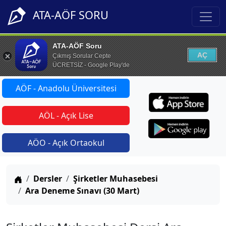
ATA-AÖF SORU
ATA-AÖF Soru
AÇ
Çıkmış Sorular Cepte
ÜCRETSİZ - Google Play'de
AÖF - Anadolu Üniversitesi
AÖL - Açık Lise
AÖO - Açık Ortaokul
Anasayfa
Dersler
Şirketler Muhasebesi
Ara Deneme Sınavı (30 Mart)