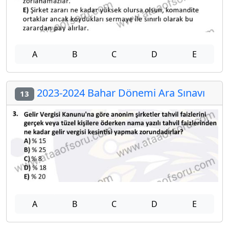
A
B
C
D
E
2023-2024 Bahar Dönemi Ara Sınavı
13
A
B
C
D
E