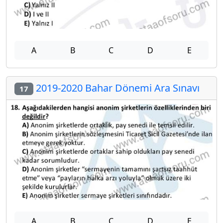
A
B
C
D
E
2019-2020 Bahar Dönemi Ara Sınavı
17
A
B
C
D
E