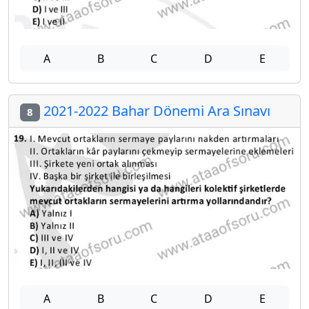
A
B
C
D
E
2021-2022 Bahar Dönemi Ara Sınavı
8
A
B
C
D
E