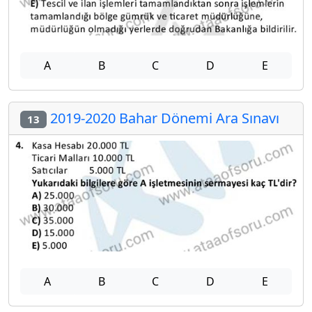
A
B
C
D
E
2019-2020 Bahar Dönemi Ara Sınavı
13
A
B
C
D
E