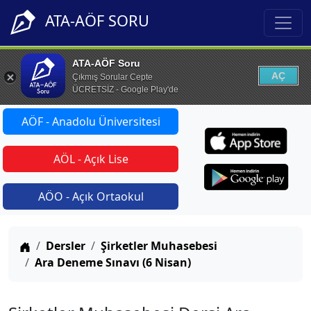
ATA-AÖF SORU
ATA-AÖF Soru
AÇ
Çıkmış Sorular Cepte
ÜCRETSİZ - Google Play'de
AÖF - Anadolu Üniversitesi
AÖL - Açık Lise
AÖO - Açık Ortaokul
Anasayfa
Dersler
Şirketler Muhasebesi
Ara Deneme Sınavı (6 Nisan)