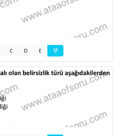
C
D
E