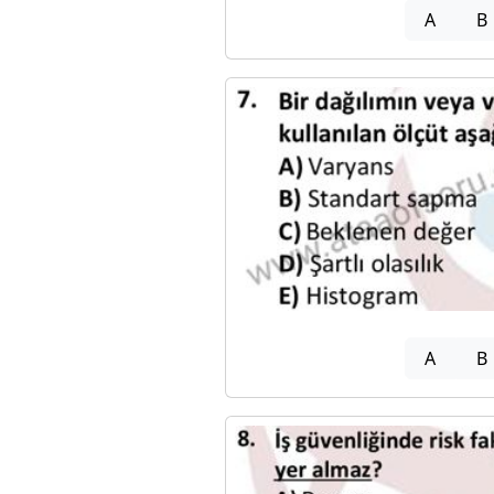
A
B
A
B