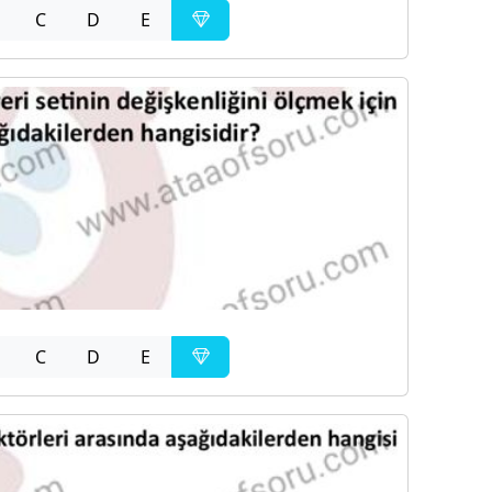
C
D
E
C
D
E