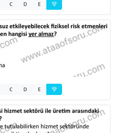
C
D
E
C
D
E