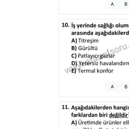
A
B
A
B