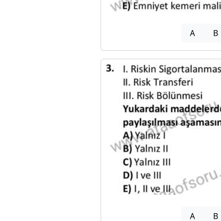
A
B
A
B