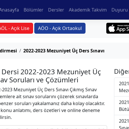
Anasayfa
Bölümler
Dersler
Akademik Takvim
Duyuru 
AÖL - Açık Lise
AÖO - Açık Ortaokul
dirmesi
2022-2023 Mezuniyet Üç Ders Sınavı
 Dersi 2022-2023 Mezuniyet Üç
Diğe
nav Soruları ve Çözümleri
2021
-2023 Mezuniyet Üç Ders Sınavı Çıkmış Sınav
Mezu
emlere ait sınav sorularını çözerek sınavlarda
2021
 benzer soruları yakalamanız daha kolay olacaktır.
Bütü
r konu anlatımı, ders özetleri ve online deneme
lirsin.
2021
Sına