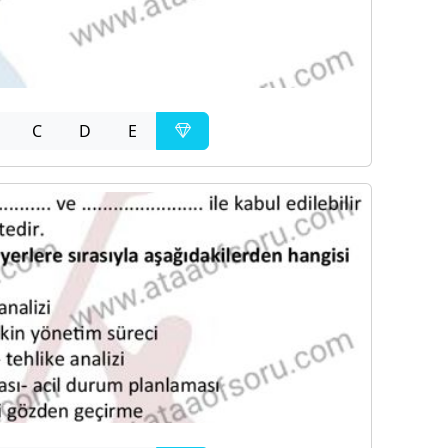
C
D
E