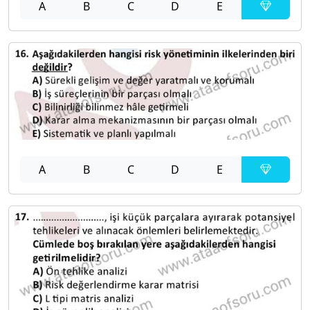
A
B
C
D
E
A
B
C
D
E