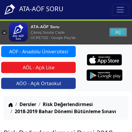
ATA-AÖF SORU
ATA-AÖF Soru
AÇ
Çıkmış Sorular Cepte
ÜCRETSİZ - Google Play'de
AÖF - Anadolu Üniversitesi
AÖL - Açık Lise
AÖO - Açık Ortaokul
Anasayfa
Dersler
Risk Değerlendirmesi
2018-2019 Bahar Dönemi Bütünleme Sınavı