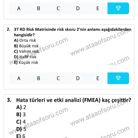
A
B
C
D
E
A
B
C
D
E