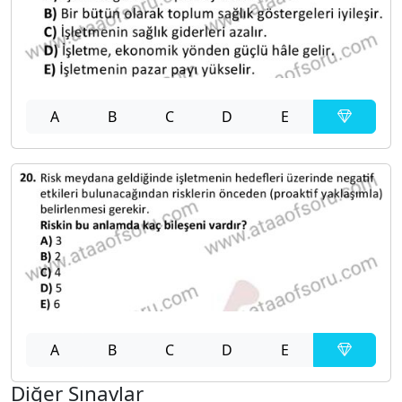
A
B
C
D
E
A
B
C
D
E
Diğer Sınavlar