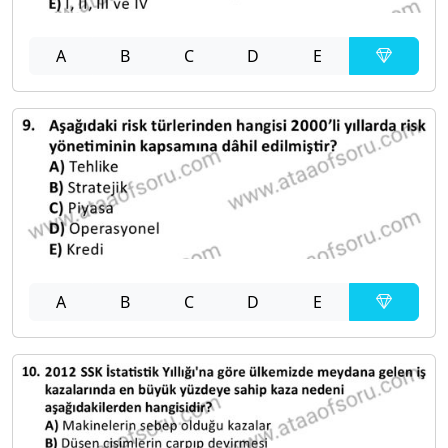
A
B
C
D
E
A
B
C
D
E