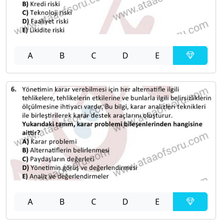
A
B
C
D
E
A
B
C
D
E