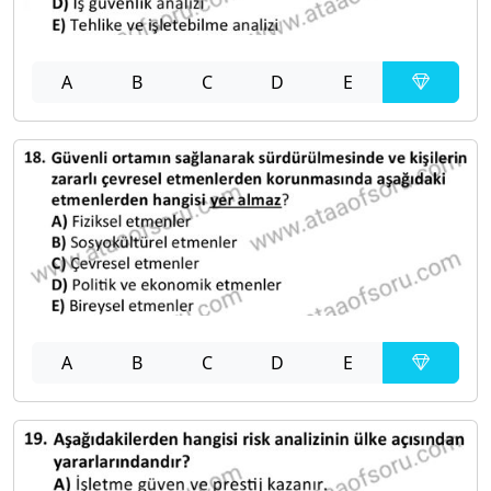
A
B
C
D
E
A
B
C
D
E