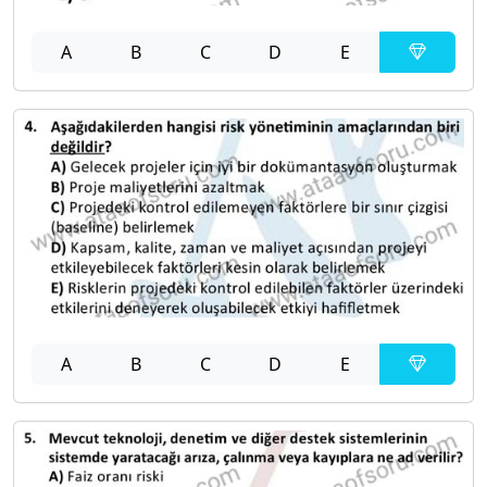
A
B
C
D
E
A
B
C
D
E