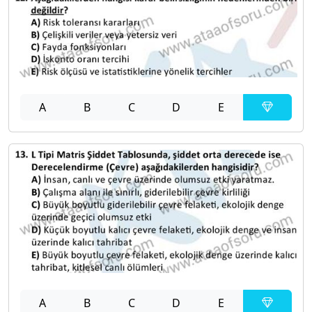
A
B
C
D
E
A
B
C
D
E