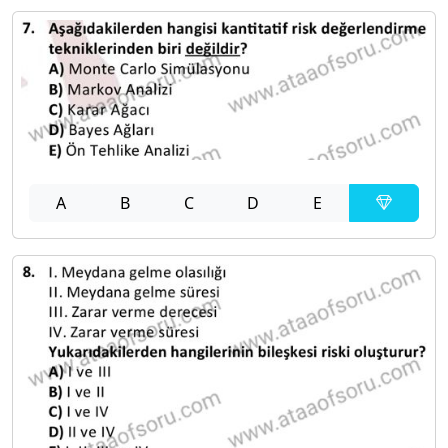
A
B
C
D
E