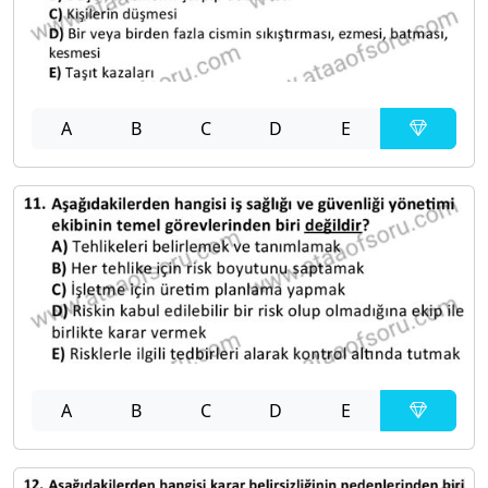
A
B
C
D
E
A
B
C
D
E