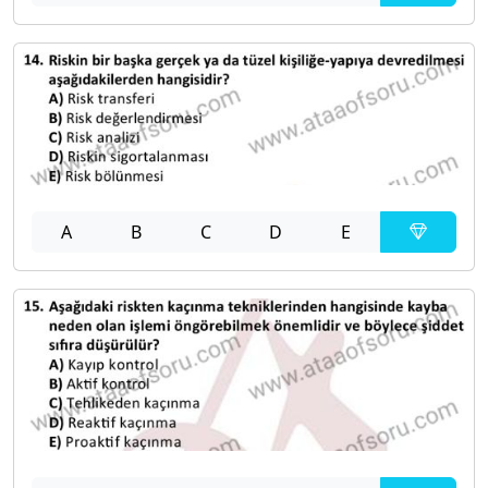
A
B
C
D
E