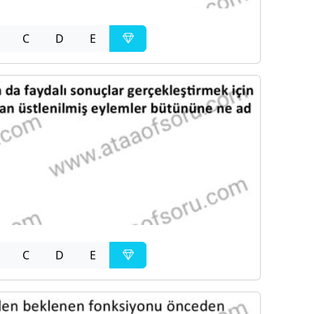
C
D
E
C
D
E