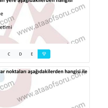
C
D
E