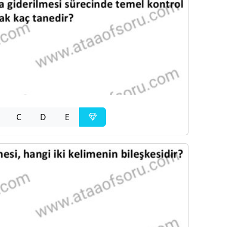
C
D
E