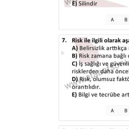
A
B
A
B