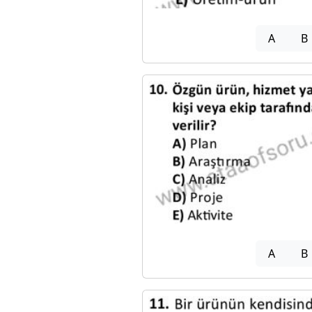
A
B
A
B