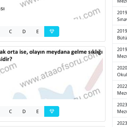
Mezu
2019
Sına
2019
C
D
E
Bütü
2019
Mezu
2020
Okul
2022
Mezu
2023
Mezu
C
D
E
2023