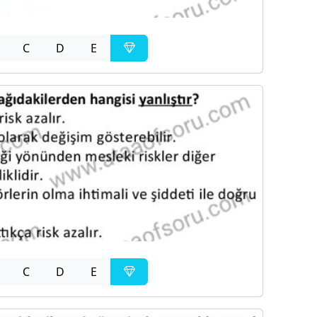
C
D
E
C
D
E