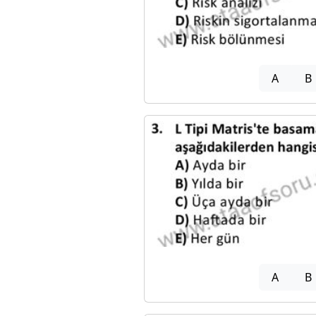
A
B
A
B