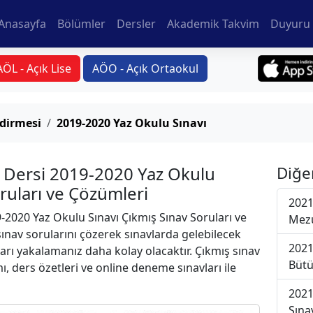
Anasayfa
Bölümler
Dersler
Akademik Takvim
Duyuru 
AÖL - Açık Lise
AÖO - Açık Ortaokul
dirmesi
2019-2020 Yaz Okulu Sınavı
 Dersi 2019-2020 Yaz Okulu
Diğe
oruları ve Çözümleri
2021
-2020 Yaz Okulu Sınavı Çıkmış Sınav Soruları ve
Mezu
ınav sorularını çözerek sınavlarda gelebilecek
2021
ları yakalamanız daha kolay olacaktır. Çıkmış sınav
Bütü
ı, ders özetleri ve online deneme sınavları ile
2021
Sına