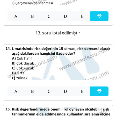
A
B
C
D
E
13. soru iptal edilmiştir.
A
B
C
D
E