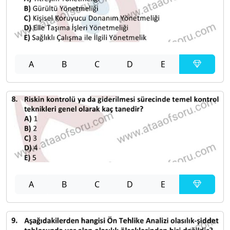
A
B
C
D
E
A
B
C
D
E