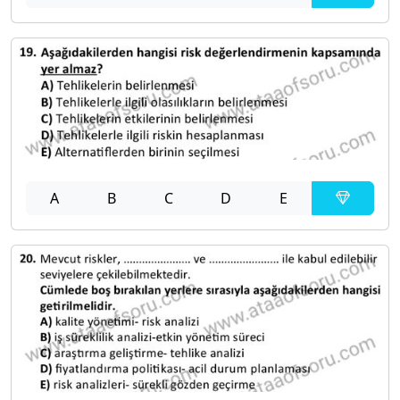
A
B
C
D
E