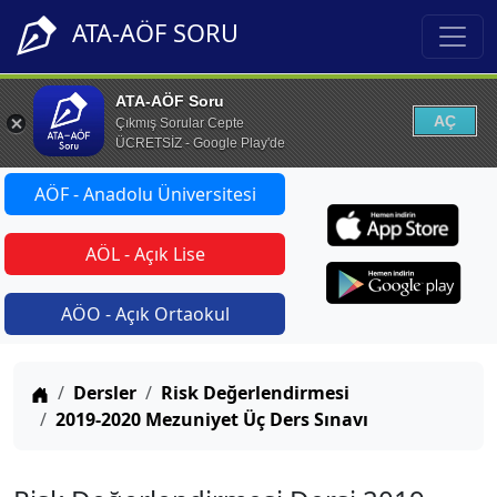
ATA-AÖF SORU
ATA-AÖF Soru
AÇ
Çıkmış Sorular Cepte
ÜCRETSİZ - Google Play'de
AÖF - Anadolu Üniversitesi
AÖL - Açık Lise
AÖO - Açık Ortaokul
Anasayfa
Dersler
Risk Değerlendirmesi
2019-2020 Mezuniyet Üç Ders Sınavı