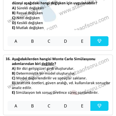
A
B
C
D
E
A
B
C
D
E