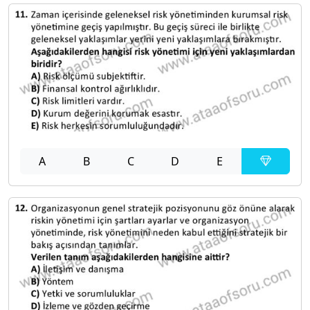
A
B
C
D
E