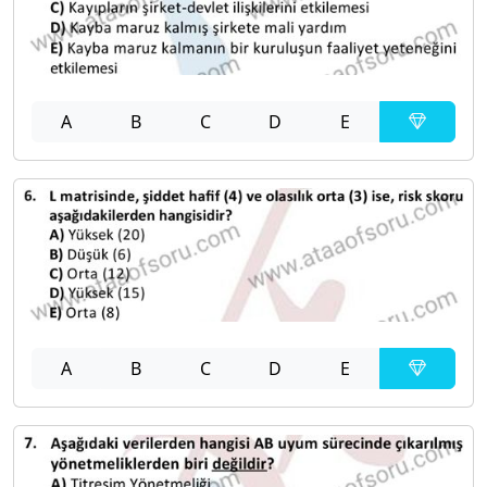
A
B
C
D
E
A
B
C
D
E