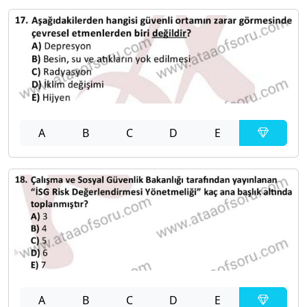
A
B
C
D
E
A
B
C
D
E