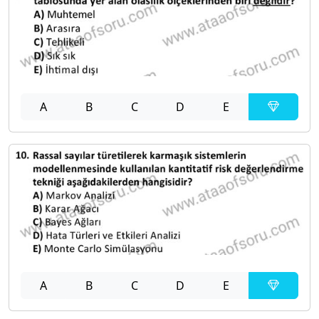
A
B
C
D
E
A
B
C
D
E