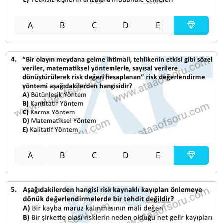
A
B
C
D
E
A
B
C
D
E