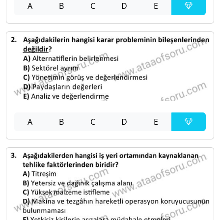
A
B
C
D
E
A
B
C
D
E