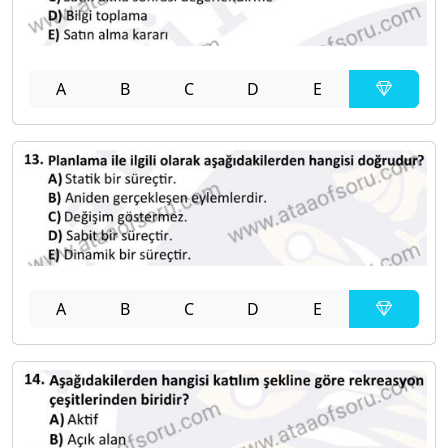
A
B
C
D
E
A
B
C
D
E