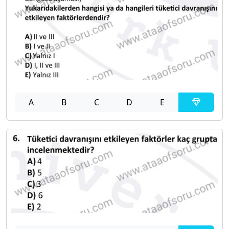
A
B
C
D
E