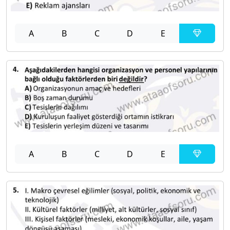
A
B
C
D
E
A
B
C
D
E