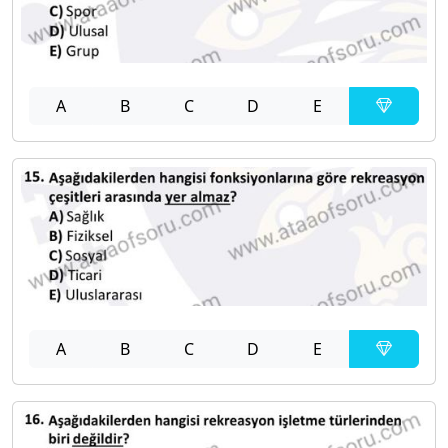
A
B
C
D
E
A
B
C
D
E