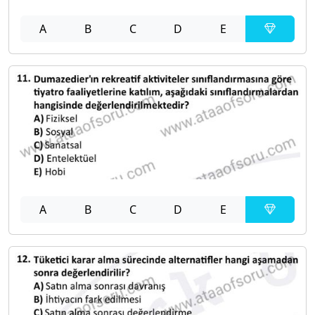
A
B
C
D
E
A
B
C
D
E