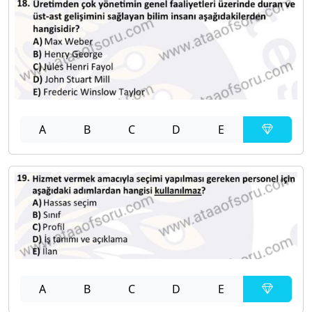
A
B
C
D
E
A
B
C
D
E