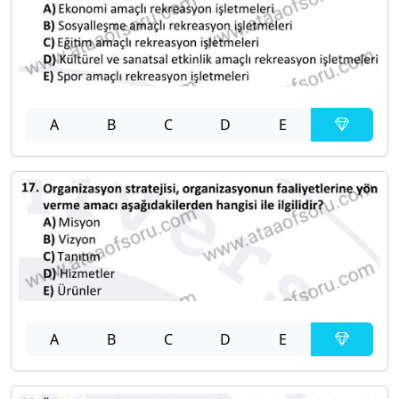
A
B
C
D
E
A
B
C
D
E