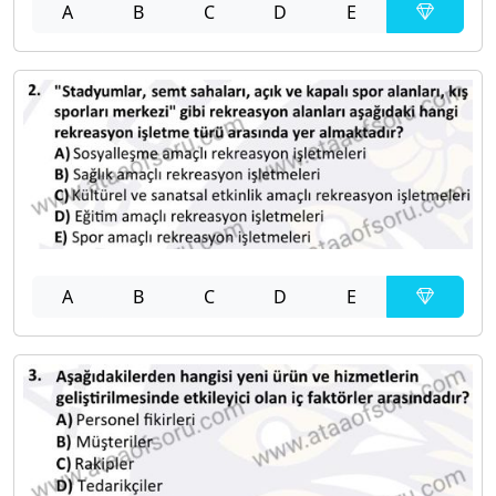
A
B
C
D
E
A
B
C
D
E