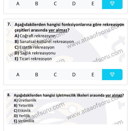
A
B
C
D
E
A
B
C
D
E