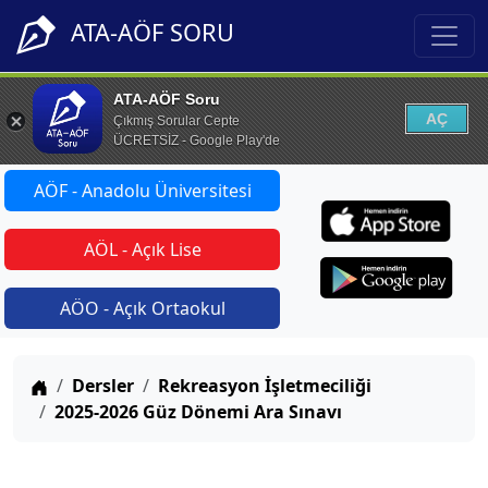
ATA-AÖF SORU
ATA-AÖF Soru
AÇ
Çıkmış Sorular Cepte
ÜCRETSİZ - Google Play'de
AÖF - Anadolu Üniversitesi
AÖL - Açık Lise
AÖO - Açık Ortaokul
Anasayfa
Dersler
Rekreasyon İşletmeciliği
2025-2026 Güz Dönemi Ara Sınavı