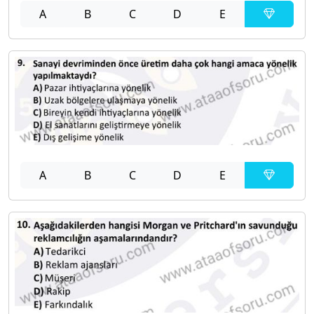
A
B
C
D
E
A
B
C
D
E