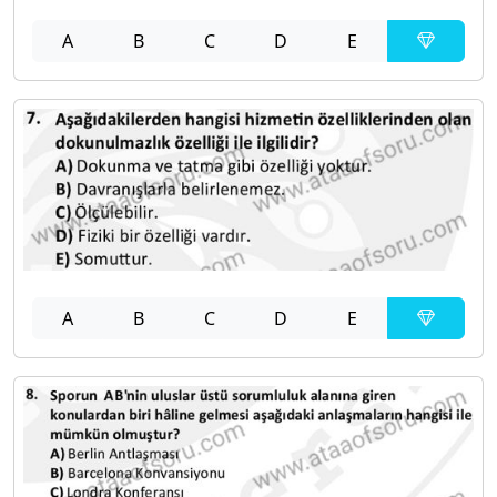
A
B
C
D
E
A
B
C
D
E