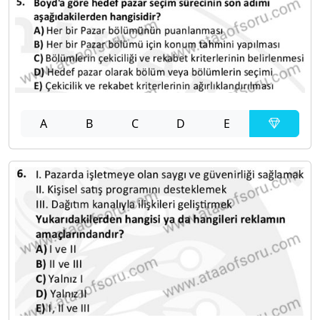
A
B
C
D
E