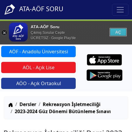
ATA-AÖF SORU
ATA-AÖF Soru
AÇ
Çıkmış Sorular Cepte
ÜCRETSİZ - Google Play'de
AÖF - Anadolu Üniversitesi
AÖL - Açık Lise
AÖO - Açık Ortaokul
Anasayfa
Dersler
Rekreasyon İşletmeciliği
2023-2024 Güz Dönemi Bütünleme Sınavı