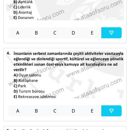
A
B
C
D
E
A
B
C
D
E