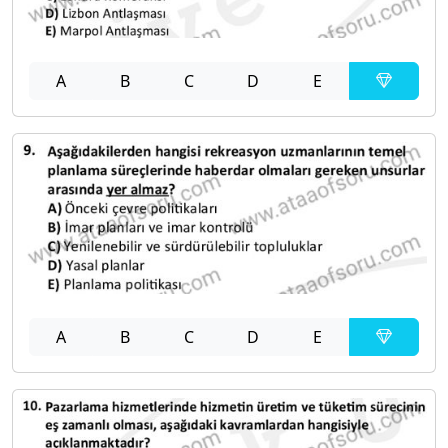
A
B
C
D
E
A
B
C
D
E