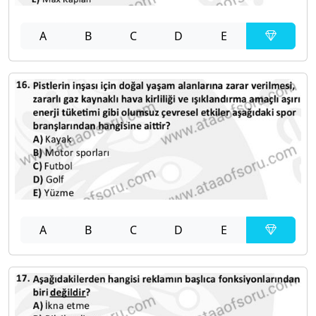
A
B
C
D
E
A
B
C
D
E