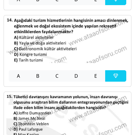
A
B
C
D
E