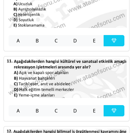
A
B
C
D
E
A
B
C
D
E