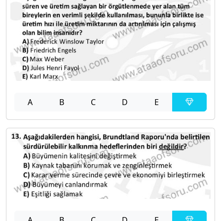
A
B
C
D
E
A
B
C
D
E