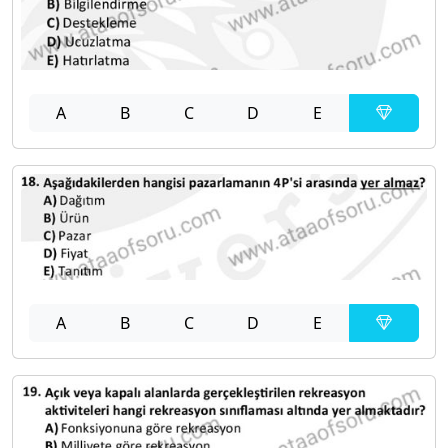
A
B
C
D
E
A
B
C
D
E