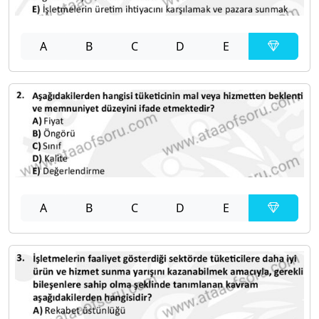
A
B
C
D
E
A
B
C
D
E