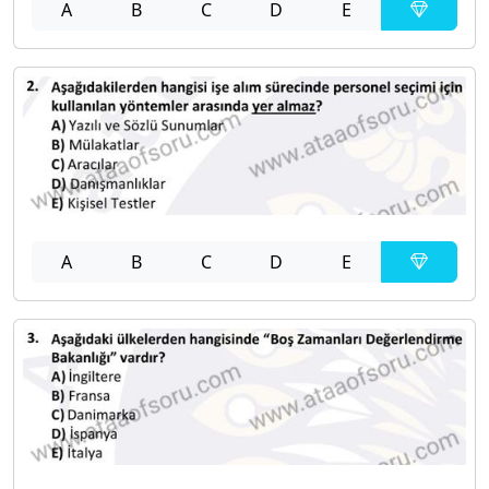
A
B
C
D
E
A
B
C
D
E