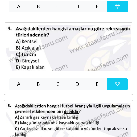
A
B
C
D
E
A
B
C
D
E