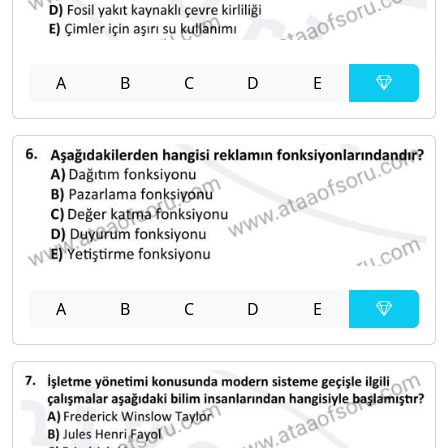
A
B
C
D
E
A
B
C
D
E