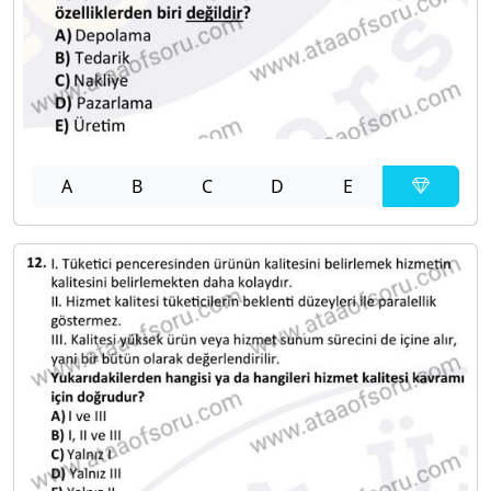
A
B
C
D
E