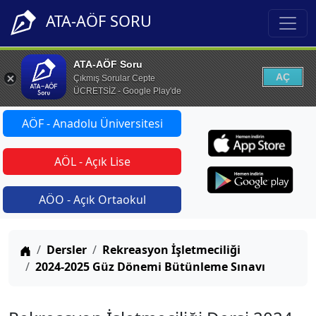
ATA-AÖF SORU
ATA-AÖF Soru
AÇ
Çıkmış Sorular Cepte
ÜCRETSİZ - Google Play'de
AÖF - Anadolu Üniversitesi
AÖL - Açık Lise
AÖO - Açık Ortaokul
Anasayfa
Dersler
Rekreasyon İşletmeciliği
2024-2025 Güz Dönemi Bütünleme Sınavı