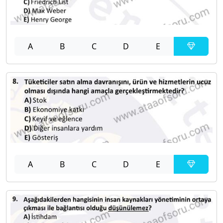
A
B
C
D
E
A
B
C
D
E