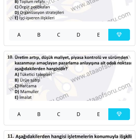
A
B
C
D
E
A
B
C
D
E