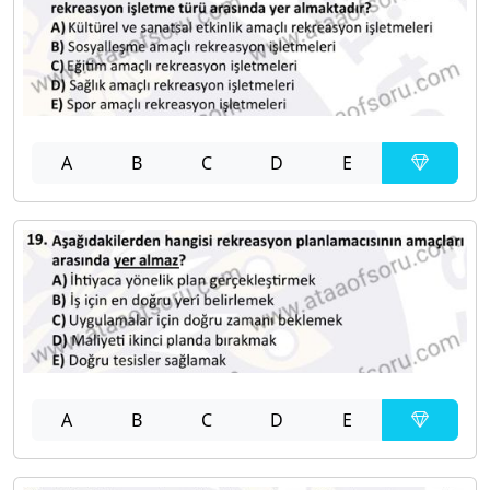
A
B
C
D
E
A
B
C
D
E