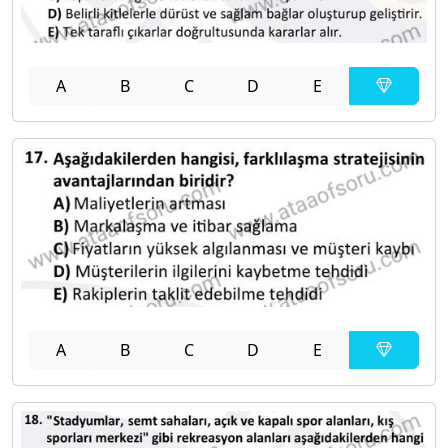
A
B
C
D
E
A
B
C
D
E