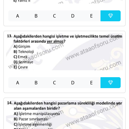
A
B
C
D
E
A
B
C
D
E