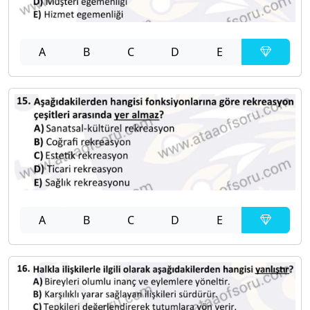
A
B
C
D
E
A
B
C
D
E